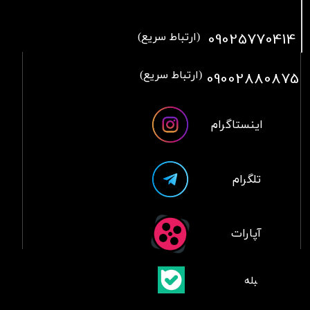
09025770414
(ارتباط سریع)
09002880875
(ارتباط سریع)
اینستاگرام
تلگرام
آپارات
​بلبله
​​​​​​​بله