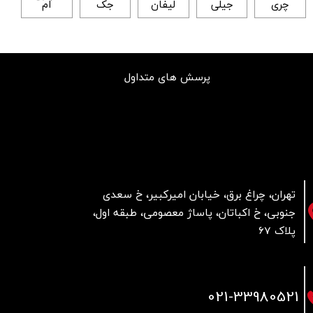
چری
جیلی
لیفان
جک
ام
پرسش های متداول
تهران، چراغ برق، خیابان امیرکبیر، خ سعدی
جنوبی، خ اکباتان، پاساژ معصومی، طبقه اول،
پلاک 67
021
-33980521