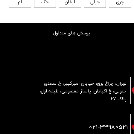
چری
جیلی
لیفان
جک
ام
پرسش های متداول
تهران، چراغ برق، خیابان امیرکبیر، خ سعدی
جنوبی، خ اکباتان، پاساژ معصومی، طبقه اول،
پلاک 67
021
-33980521