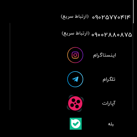
09025770414
(ارتباط سریع)
09002880875
(ارتباط سریع)
اینستاگرام
تلگرام
آپارات
​بلبله
​​​​​​​بله