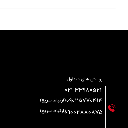
پرسش های متداول
021
-33980521
09025770414
(ارتباط سریع)
09002880875
(ارتباط سریع)