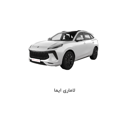
​​لاماری ایما