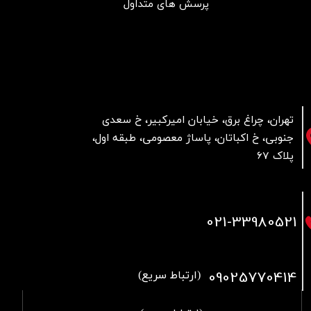
پرسش های متداول
تهران، چراغ برق، خیابان امیرکبیر، خ سعدی
جنوبی، خ اکباتان، پاساژ معصومی، طبقه اول،
پلاک 67
021
-33980521
09025770414
(ارتباط سریع)