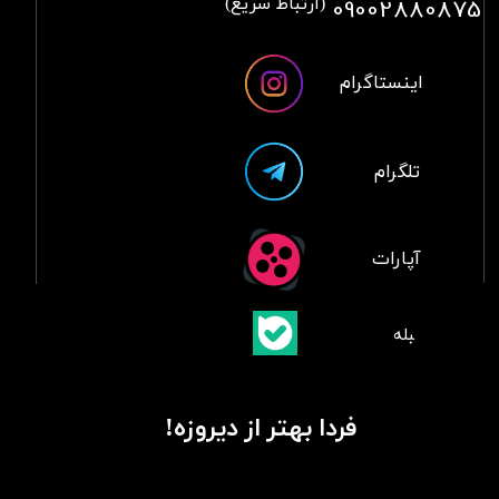
09002880875
(ارتباط سریع)
اینستاگرام
تلگرام
آپارات
​بلبله
​​​​​​​بله
فردا بهتر از دیروزه!