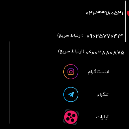
021
-33980521
09025770414
(ارتباط سریع)
09002880875
(ارتباط سریع)
اینستاگرام
تلگرام
آپارات