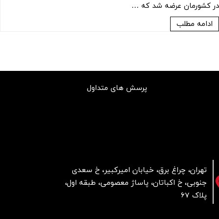
در کشورمان عرضه شد که …
ادامه مطلب
پرسش های متداول
تهران، چراغ برق، خیابان امیرکبیر، خ سعدی
جنوبی، خ اکباتان، پاساژ معصومی، طبقه اول،
پلاک 67