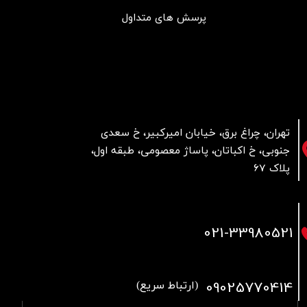
پرسش های متداول
تهران، چراغ برق، خیابان امیرکبیر، خ سعدی
جنوبی، خ اکباتان، پاساژ معصومی، طبقه اول،
پلاک 67
021
-33980521
09025770414
(ارتباط سریع)