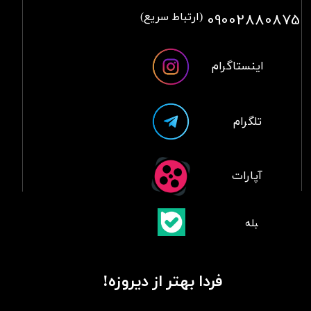
09002880875
(ارتباط سریع)
اینستاگرام
تلگرام
آپارات
​بلبله
​​​​​​​بله
فردا بهتر از دیروزه!