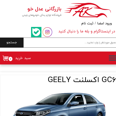
بازرگانی عدل خو
حساب کاربری من
فروشگاه لوازم یدکی خودروهای چینی
تغییر گذر واژه
ورود اعضا
/
ثبت نام
در اینستاگرام و بله ما را دنبال کنید
سفارشات
جستجو
خروج از حساب کاربری
سبد خرید
۰
GC6 اکسلنت GEELY