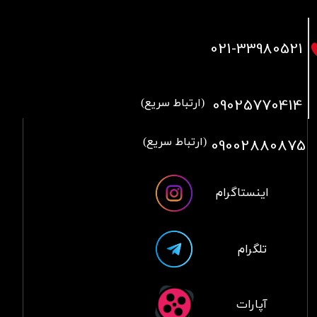
021
-33980521
09025770414
(ارتباط سریع)
09002880875
(ارتباط سریع)
اینستاگرام
تلگرام
آپارات