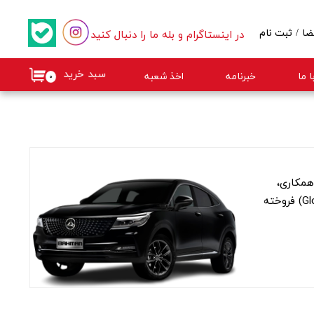
در اینستاگرام و بله ما را دنبال کنید
ضا
/
ثبت نام
کاربری من
سبد خرید
 ما
خبرنامه
اخذ شعبه
۰
گذر واژه
ات
از حساب کاربری
همکاری،
مونتاژ دانگ‌فنگ iX5 در ایران بود؛ محصولی که هرچند در بازار چین تحت برند فنگون (Fengon) و در برخی کشورها نیز تحت برند گلوری (Glory) فروخته