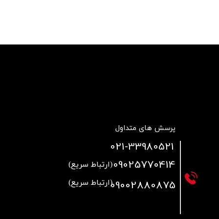
قالپاق، رینگ و لاستیک
اکسسوری, لوازم جانبی ,تزِیینات
پرسش های متداول
021
-33980521
09025770414
(ارتباط سریع)
09002880875
(ارتباط سریع)