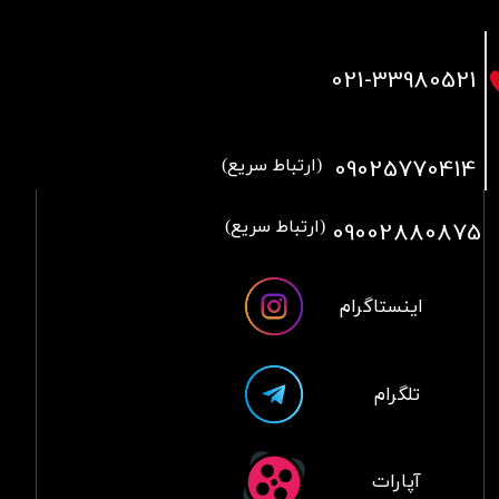
021
-33980521
09025770414
(ارتباط سریع)
09002880875
(ارتباط سریع)
اینستاگرام
تلگرام
آپارات