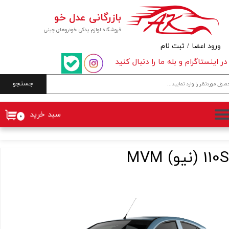
بازرگانی عدل خو
حساب کاربری من
فروشگاه لوازم یدکی خودروهای چینی
تغییر گذر واژه
ورود اعضا
/
ثبت نام
در اینستاگرام و بله ما را دنبال کنید
سفارشات
جستجو
خروج از حساب کاربری
سبد خرید
۰
110S (نیو) MVM