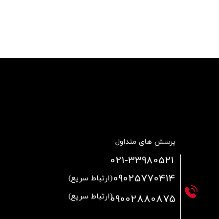
قالپاق، رینگ و لاستیک
اکسسوری, لوازم جانبی ,تزِیینات
پرسش های متداول
021
-33980521
09025770414
(ارتباط سریع)
09002880875
(ارتباط سریع)