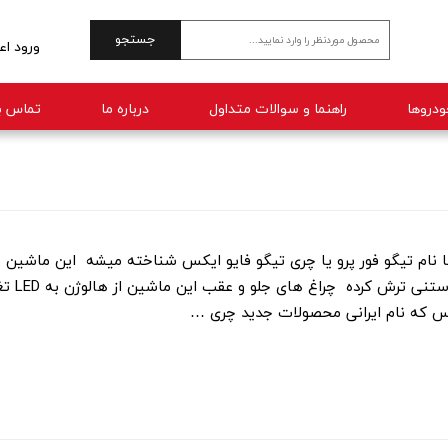
جستجو
ورود اع
حساب 
راهنما و سوالات متداول
درباره ما
تماس با
تغییر 
سفارش
خروج 
ش و توی کشورای دیگه با نام تیگو فور پرو یا چری تیگو فایو ایکس شناخته میشه این م
لیفت شده و تقویت شده x55 مع
س که نام ایرانی محصولات جدید چری …