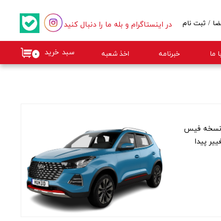
در اینستاگرام و بله ما را دنبال کنید
ضا
/
ثبت نام
کاربری من
سبد خرید
 ما
خبرنامه
اخذ شعبه
۰
گذر واژه
ات
از حساب کاربری
اشین نسخه فیس
مولی هستش و تغییراتش خواستنی ترش کرده چراغ های جلو و عقب این ماشین از هالوژن به LED تغییر پیدا