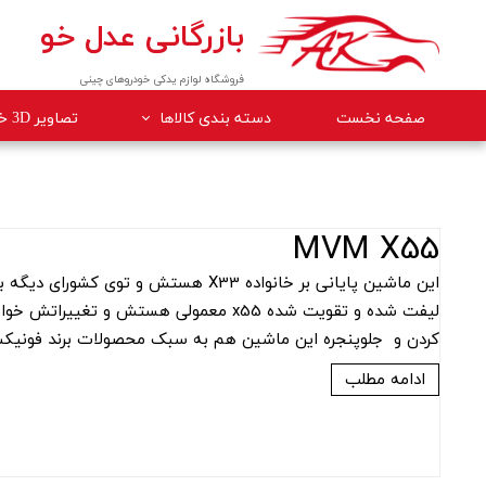
بازرگانی عدل خو
فروشگاه لوازم یدکی خودروهای چینی
صفحه نخست
دسته بندی کالاها
تصاویر 3D خودروها
لوازم داخلی خودرو
لوازم موتوری خودرو
MVM X55
جلوبندی
این ماشین پایانی بر خانواده X33 هست
برقی
کردن و جلوپنجره این ماشین هم به سبک محصولات برند فونیک
کلاچ و ترمز
بدنه
ادامه مطلب
گیربکس
لوازم مصرفی خودرو