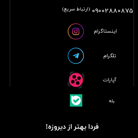
09002880875
(ارتباط سریع)
اینستاگرام
تلگرام
آپارات
​بلبله
​​​​​​​بله
فردا بهتر از دیروزه!