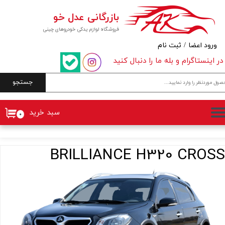
بازرگانی عدل خو
حساب کاربری من
فروشگاه لوازم یدکی خودروهای چینی
تغییر گذر واژه
ورود اعضا
/
ثبت نام
در اینستاگرام و بله ما را دنبال کنید
سفارشات
جستجو
خروج از حساب کاربری
سبد خرید
۰
BRILLIANCE H320 CROSS