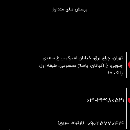
پرسش های متداول
تهران، چراغ برق، خیابان امیرکبیر، خ سعدی
جنوبی، خ اکباتان، پاساژ معصومی، طبقه اول،
پلاک 67
021
-33980521
09025770414
(ارتباط سریع)