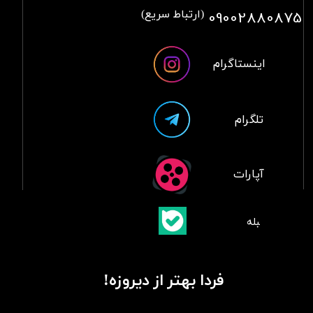
09002880875
(ارتباط سریع)
اینستاگرام
تلگرام
آپارات
​بلبله
​​​​​​​بله
فردا بهتر از دیروزه!