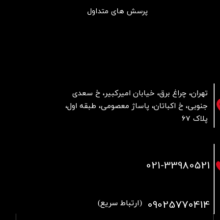
پرسش های متداول
تهران، چراغ برق، خیابان امیرکبیر، خ سعدی
جنوبی، خ اکباتان، پاساژ معصومی، طبقه اول،
پلاک 67
021
-33980521
09025770414
(ارتباط سریع)