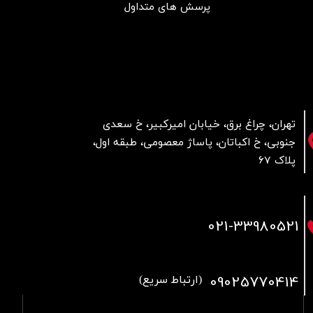
پرسش های متداول
تهران، چراغ برق، خیابان امیرکبیر، خ سعدی
جنوبی، خ اکباتان، پاساژ معصومی، طبقه اول،
پلاک 67
021
-33980521
09025770414
(ارتباط سریع)