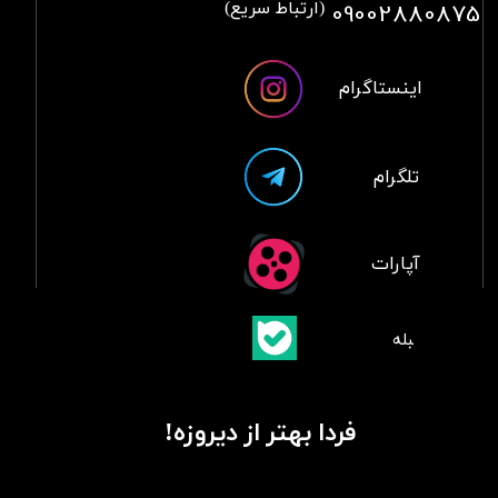
09002880875
(ارتباط سریع)
اینستاگرام
تلگرام
آپارات
​بلبله
​​​​​​​بله
فردا بهتر از دیروزه!