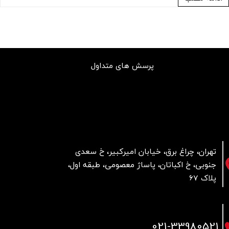
پرسش های متداول
تهران، چراغ برق، خیابان امیرکبیر، خ سعدی
جنوبی، خ اکباتان، پاساژ معصومی، طبقه اول،
پلاک 67
021
-33980521