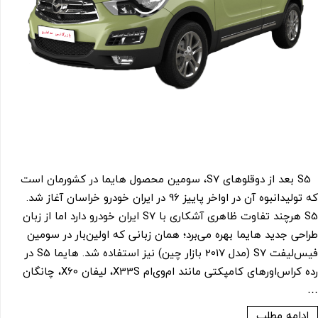
S5 بعد از دوقلوهای S7، سومین محصول هایما در کشورمان است
که تولیدانبوه آن در اواخر پاییز 96 در ایران خودرو خراسان آغاز شد.
S5 هرچند تفاوت ظاهری آشکاری با S7 ایران خودرو دارد اما از زبان
طراحی جدید هایما بهره می‌برد؛ همان زبانی که اولین‌بار در سومین
فیس‌لیفت S7 (مدل 2017 بازار چین) نیز استفاده شد. هایما S5 در
رده کراس‌اورهای کامپکتی مانند ام‌وی‌ام X33S، لیفان X60، چانگان
…
ادامه مطلب