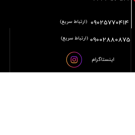
09025770414
(ارتباط سریع)
09002880875
(ارتباط سریع)
اینستاگرام
تلگرام
آپارات
​بلبله
​​​​​​​بله