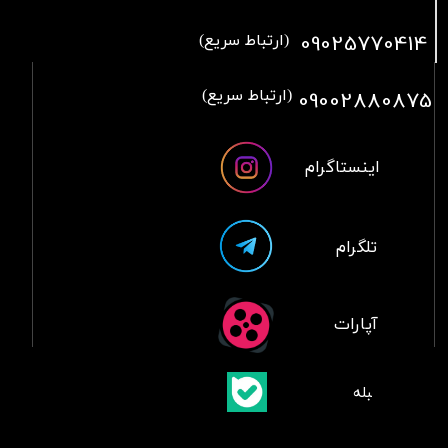
09025770414
(ارتباط سریع)
09002880875
(ارتباط سریع)
اینستاگرام
تلگرام
آپارات
​بلبله
​​​​​​​بله