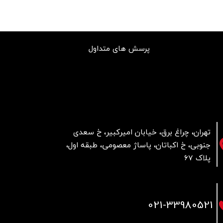
پرسش های متداول
تهران، چراغ برق، خیابان امیرکبیر، خ سعدی
جنوبی، خ اکباتان، پاساژ معصومی، طبقه اول،
پلاک 67
021
-33980521