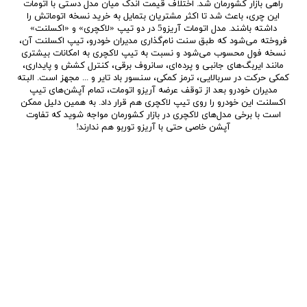
راهی بازار کشورمان شد. اختلاف قیمت اندک میان مدل‌ دستی با اتومات
این چری، باعث شد تا اکثر مشتریان بتمایل به خرید نسخه اتوماتش را
داشته باشند. مدل اتومات آریزو5 در دو تیپ «لاکچری» و «اکسلنت»
فروخته می‌شود که طبق سنت نام‌گذاری مدیران خودرو، تیپ اکسلنت آن،
نسخه فول محسوب می‌شود و نسبت به تیپ لاکچری به امکانات بیشتری
مانند ایربگ‌های جانبی و پرده‌ای، سانروف برقی، کنترل کشش و پایداری،
کمکی حرکت در سربالایی، ترمز کمکی، سنسور باد تایر و ... مجهز است. البته
مدیران خودرو بعد از توقف عرضه آریزو اتومات، تمام آپشن‌های تیپ
اکسلنت این خودرو را روی تیپ لاکچری هم قرار داد. به همین دلیل ممکن
است با برخی مدل‌های لاکچری در بازار کشورمان مواجه شوید که تفاوت
آپشن خاصی حتی با آریزو توربو هم ندارند!