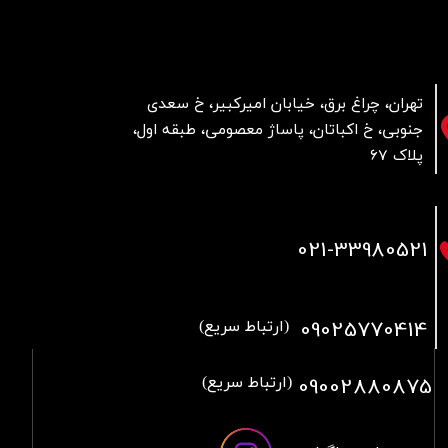
تهران، چراغ برق، خیابان امیرکبیر، خ سعدی
جنوبی، خ اکباتان، پاساژ معصومی، طبقه اول،
پلاک 67
021
-33980521
09025770414
(ارتباط سریع)
09002880875
(ارتباط سریع)