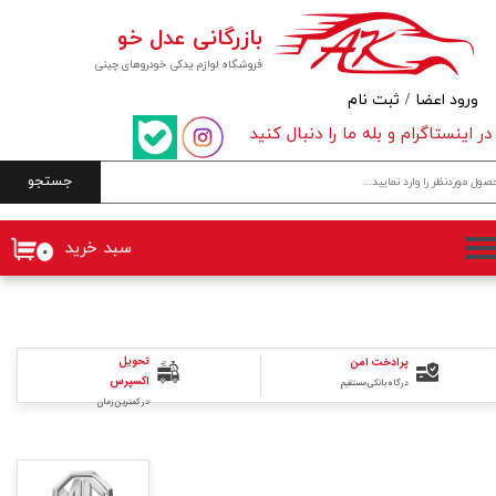
بازرگانی عدل خو
حساب کاربری من
فروشگاه لوازم یدکی خودروهای چینی
تغییر گذر واژه
ورود اعضا
/
ثبت نام
در اینستاگرام و بله ما را دنبال کنید
سفارشات
جستجو
خروج از حساب کاربری
سبد خرید
۰
تحویل
پرادخت امن
اکسپرس
درگاه بانکی مستقیم
در کمترین زمان