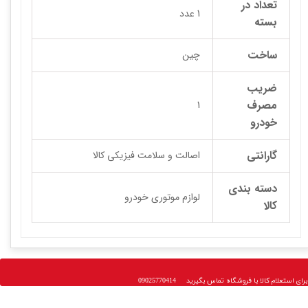
تعداد در
1 عدد
بسته
ساخت
چین
ضریب
مصرف
1
خودرو
گارانتی
اصالت و سلامت فیزیکی کالا
دسته بندی
لوازم موتوری خودرو
کالا
 استعلام کالا با فروشگاه تماس بگیرید 09025770414