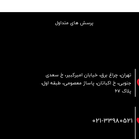
پرسش های متداول
تهران، چراغ برق، خیابان امیرکبیر، خ سعدی
جنوبی، خ اکباتان، پاساژ معصومی، طبقه اول،
پلاک 67
021
-33980521