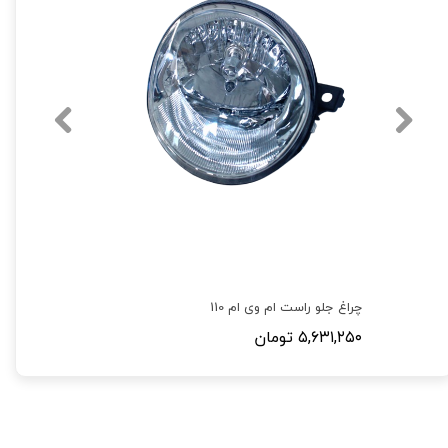
چراغ جلو راست ام وی ام 110
۵,۶۳۱,۲۵۰ تومان