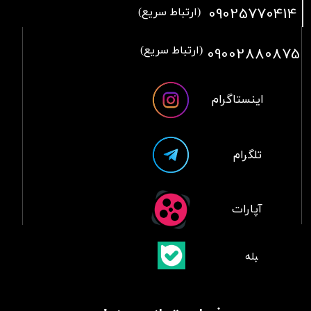
09025770414
(ارتباط سریع)
09002880875
(ارتباط سریع)
اینستاگرام
تلگرام
آپارات
​بلبله
​​​​​​​بله