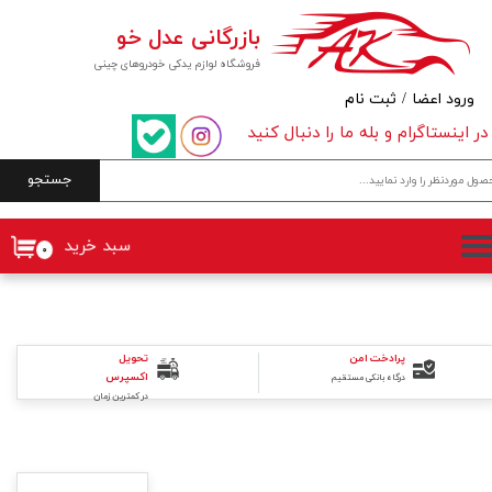
بازرگانی عدل خو
حساب کاربری من
فروشگاه لوازم یدکی خودروهای چینی
تغییر گذر واژه
ورود اعضا
/
ثبت نام
در اینستاگرام و بله ما را دنبال کنید
سفارشات
جستجو
خروج از حساب کاربری
سبد خرید
۰
پرادخت امن
تحویل
اکسپرس
درگاه بانکی مستقیم
در کمترین زمان