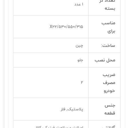
تعداد در
1 عدد
بسته
مناسب
530/550/315/X22
برای
ساخت:
چین
محل نصب
جلو
ضریب
مصرف
2
خودرو
جنس
پلاستیک, فلز
قطعه
گارانتی
اصالت و سلامت فیزیکی کالا