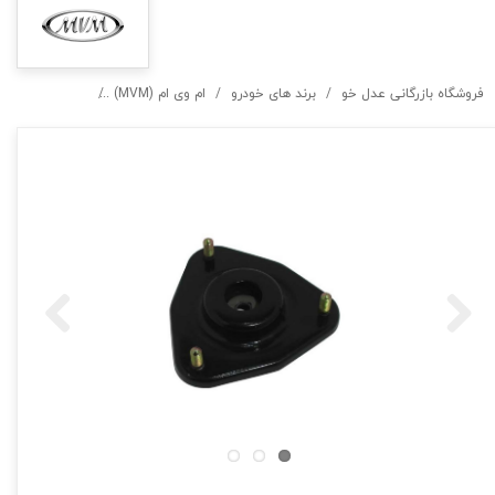
فروشگاه بازرگانی عدل خو
برند های خودرو
ام وی ام (MVM)
توپی سرکمک جلو ام وی ام ,550,315