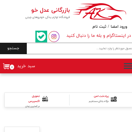
بازرگانی عدل خو
حساب کاربری من
فروشگاه لوازم یدکی خودروهای چینی
تغییر گذر واژه
ورود اعضا
/
ثبت نام
در اینستاگرام و بله ما را دنبال کنید
سفارشات
جستجو
خروج از حساب کاربری
سبد خرید
۰
پرادخت امن
تحویل
اکسپرس
درگاه بانکی مستقیم
در کمترین زمان