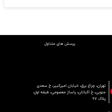
پرسش های متداول
تهران، چراغ برق، خیابان امیرکبیر، خ سعدی
جنوبی، خ اکباتان، پاساژ معصومی، طبقه اول،
پلاک 67