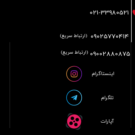
021
-33980521
09025770414
(ارتباط سریع)
09002880875
(ارتباط سریع)
اینستاگرام
تلگرام
آپارات