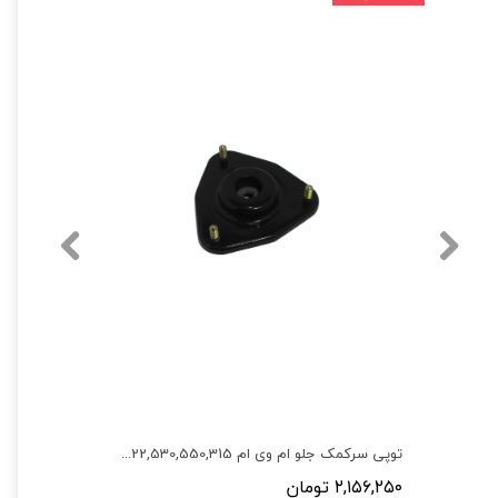
لاستیک ساق سوپاپ آریزو5,آریزو 6, 530,550,315,X33,X22,تیگو5,تیگو 8,تیگو7,آریزو5 ,6,X55,فونیکس
توپی سرکمک جلو ام وی ام 530,550,315,X22,X22 پرو,X33 کراس
۲,۱۵۶,۲۵۰ تومان