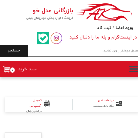
بازرگانی عدل خو
حساب کاربری من
فروشگاه لوازم یدکی خودروهای چینی
تغییر گذر واژه
ورود اعضا
/
ثبت نام
در اینستاگرام و بله ما را دنبال کنید
سفارشات
جستجو
خروج از حساب کاربری
سبد خرید
۰
پرادخت امن
تحویل
اکسپرس
درگاه بانکی مستقیم
در کمترین زمان