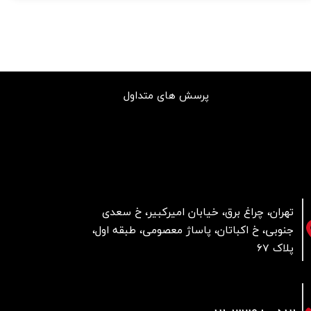
پرسش های متداول
تهران، چراغ برق، خیابان امیرکبیر، خ سعدی
جنوبی، خ اکباتان، پاساژ معصومی، طبقه اول،
پلاک 67