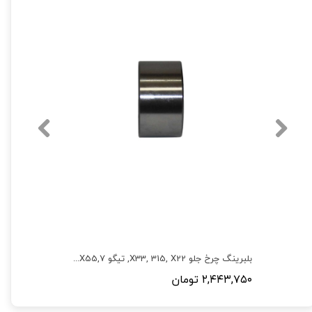
لاستیک ساق سوپاپ آریزو5,آریزو 6, 530,550,315,X33,X22,تیگو5,تیگو 8,تیگو7,آریزو5 ,6,X55,فونیکس
بلبرینگ چرخ جلو X33, 315, X22, تیگو 7,X55,X55 پرو,فونیکس (FX),X22پرو
۲,۴۴۳,۷۵۰ تومان