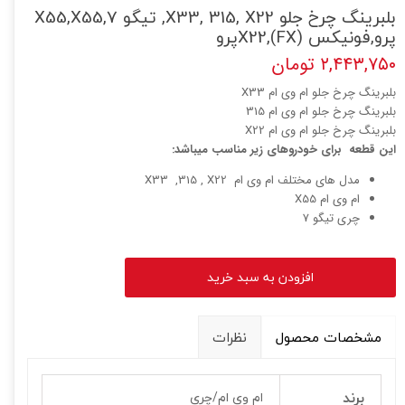
بلبرینگ چرخ جلو X33, 315, X22, تیگو 7,X55,X55
پرو,فونیکس (FX),X22پرو
۲,۴۴۳,۷۵۰ تومان
بلبرینگ چرخ جلو ام وی ام X33
بلبرینگ چرخ جلو ام وی ام 315
بلبرینگ چرخ جلو ام وی ام X22
این قطعه برای خودروهای زیر مناسب میباشد:
مدل های مختلف ام وی ام X33 ,315 , X22
ام وی ام X55
چری تیگو 7
افزودن به سبد خرید
مشخصات محصول
نظرات
برند
ام وی ام/چری