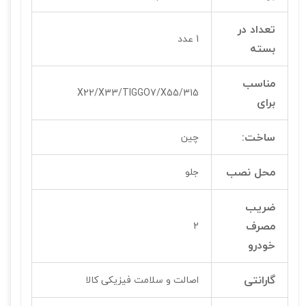
تعداد در
1 عدد
بسته
مناسب
315/X22/X33/TIGGO7/X55
برای
ساخت:
چین
محل نصب
جلو
ضریب
مصرف
2
خودرو
گارانتی
اصالت و سلامت فیزیکی کالا