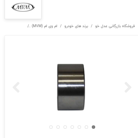
فروشگاه بازرگانی عدل خو
برند های خودرو
ام وی ام (MVM)
بلبرینگ چرخ جلو X33, 315, X22, تیگو 7,X55,X55 پرو,فونیکس (2