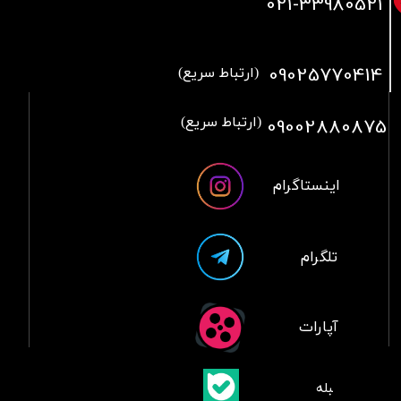
021
-33980521
09025770414
(ارتباط سریع)
09002880875
(ارتباط سریع)
اینستاگرام
تلگرام
آپارات
​بلبله
​​​​​​​بله