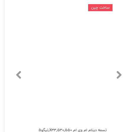
ساخت چین
تسمه دینام ام وی ام 530,550,X33,تیگو5