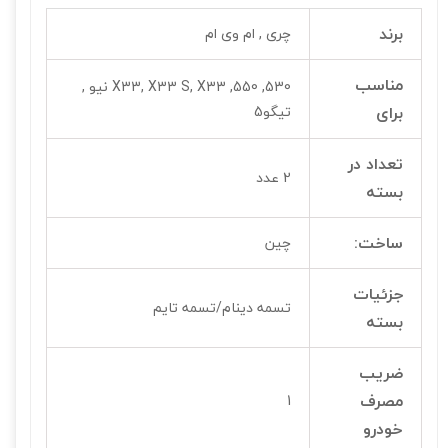
برند
چری , ام وی ام
مناسب
530, 550, X33, X33 S, X33 نیو ,
برای
تیگو5
تعداد در
2 عدد
بسته
ساخت:
چین
جزئیات
تسمه دینام/تسمه تایم
بسته
ضریب
مصرف
1
خودرو