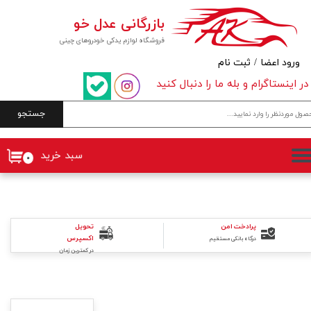
بازرگانی عدل خو
حساب کاربری من
فروشگاه لوازم یدکی خودروهای چینی
تغییر گذر واژه
ورود اعضا
/
ثبت نام
در اینستاگرام و بله ما را دنبال کنید
سفارشات
جستجو
خروج از حساب کاربری
سبد خرید
۰
پرادخت امن
تحویل
اکسپرس
درگاه بانکی مستقیم
در کمترین زمان