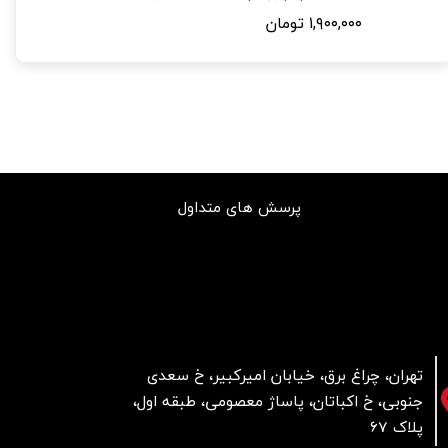
۱,۹۰۰,۰۰۰ تومان
پرسش های متداول
تهران، چراغ برق، خیابان امیرکبیر، خ سعدی
جنوبی، خ اکباتان، پاساژ معصومی، طبقه اول،
پلاک 67