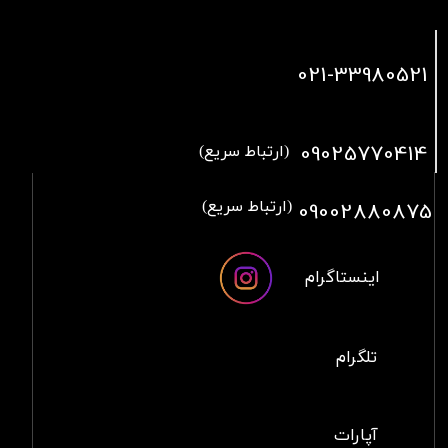
021
-33980521
09025770414
(ارتباط سریع)
09002880875
(ارتباط سریع)
اینستاگرام
تلگرام
آپارات