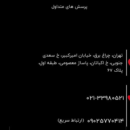
پرسش های متداول
تهران، چراغ برق، خیابان امیرکبیر، خ سعدی
جنوبی، خ اکباتان، پاساژ معصومی، طبقه اول،
پلاک 67
021
-33980521
09025770414
(ارتباط سریع)