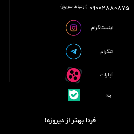
09002880875
(ارتباط سریع)
اینستاگرام
تلگرام
آپارات
​بلبله
​​​​​​​بله
فردا بهتر از دیروزه!