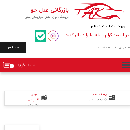
بازرگانی عدل خو
حساب کاربری من
فروشگاه لوازم یدکی خودروهای چینی
تغییر گذر واژه
ورود اعضا
/
ثبت نام
در اینستاگرام و بله ما را دنبال کنید
سفارشات
جستجو
خروج از حساب کاربری
سبد خرید
۰
پرادخت امن
تحویل
اکسپرس
درگاه بانکی مستقیم
در کمترین زمان