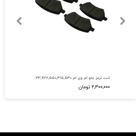
لنت ترمز جلو و عقب ام وی ام 530 و 550 بسته 8 عددی
لنت ترمز جلو ام وی ام 550,315,530,X33,X22,آریزو 5,آریزو 6
۲,۳۰۰,۰۰۰ تومان