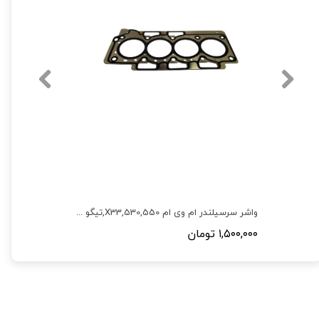
واشر سرسیلندر ام وی ام 530,550,X33,تیگو 5 ,تیگو 8 (فلزی)
۱,۵۰۰,۰۰۰ تومان