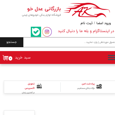
بازرگانی عدل خو
حساب کاربری من
فروشگاه لوازم یدکی خودروهای چینی
تغییر گذر واژه
ورود اعضا
/
ثبت نام
در اینستاگرام و بله ما را دنبال کنید
سفارشات
جستجو
خروج از حساب کاربری
سبد خرید
۰
پرادخت امن
تحویل
اکسپرس
درگاه بانکی مستقیم
در کمترین زمان