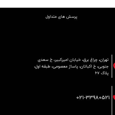
پرسش های متداول
تهران، چراغ برق، خیابان امیرکبیر، خ سعدی
جنوبی، خ اکباتان، پاساژ معصومی، طبقه اول،
پلاک 67
021
-33980521