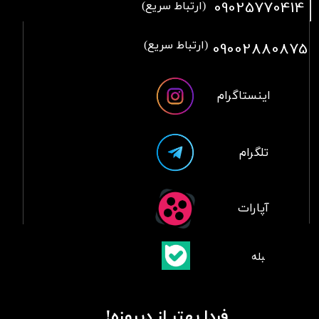
09025770414
(ارتباط سریع)
09002880875
(ارتباط سریع)
اینستاگرام
تلگرام
آپارات
​بلبله
​​​​​​​بله
فردا بهتر از دیروزه!