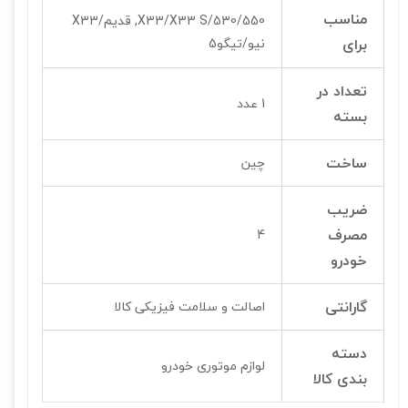
مناسب
530/550/X33/X33 S, قدیم/X33
برای
نیو/تیگو5
تعداد در
1 عدد
بسته
ساخت
چین
ضریب
مصرف
4
خودرو
گارانتی
اصالت و سلامت فیزیکی کالا
دسته
لوازم موتوری خودرو
بندی کالا