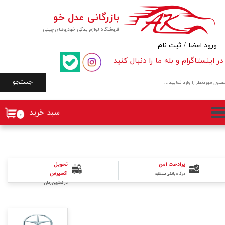
بازرگانی عدل خو
حساب کاربری من
فروشگاه لوازم یدکی خودروهای چینی
تغییر گذر واژه
ورود اعضا
/
ثبت نام
در اینستاگرام و بله ما را دنبال کنید
سفارشات
جستجو
خروج از حساب کاربری
سبد خرید
۰
پرادخت امن
تحویل
اکسپرس
درگاه بانکی مستقیم
در کمترین زمان