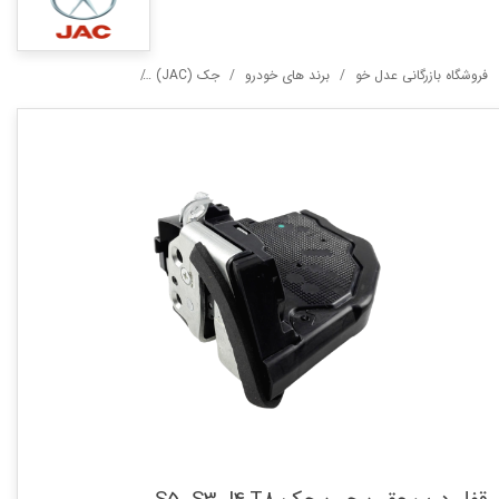
فروشگاه بازرگانی عدل خو
برند های خودرو
جک (JAC)
قفل درب عقب چپ جک 5 ,S3,J4,T8