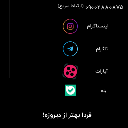
09002880875
(ارتباط سریع)
اینستاگرام
تلگرام
آپارات
​بلبله
​​​​​​​بله
فردا بهتر از دیروزه!