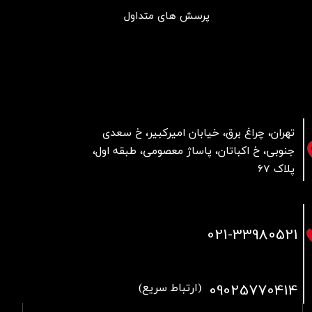
پرسش های متداول
تهران، چراغ برق، خیابان امیرکبیر، خ سعدی
جنوبی، خ اکباتان، پاساژ معصومی، طبقه اول،
پلاک 67
021
-33980521
09025770414
(ارتباط سریع)