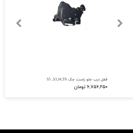
قفل درب جلو راست جک S5 ,S3,J4,T8
۶,۷۵۶,۲۵۰ تومان