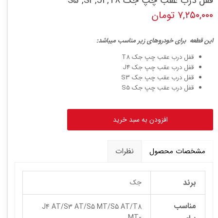
قفل درب عقب چپ جک S5 ,S3,J4,T8
۷,۲۵۰,۰۰۰ تومان
ا
ین قطعه برای خودروهای زیر مناسب میباشد:
قفل درب عقب چپ جک T8
قفل درب عقب چپ جک J4
قفل درب عقب چپ جک S3
قفل درب عقب چپ جک S5
افزودن به سبد خرید
مشخصات محصول
نظرات
برند
جک
مناسب
J4 AT/S3 AT/S5 MT/S5 AT/T8
MT0