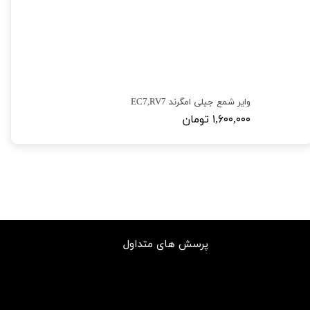
وایر شمع جیلی امگرند EC7,RV7
۱,۶۰۰,۰۰۰ تومان
پرسش های متداول