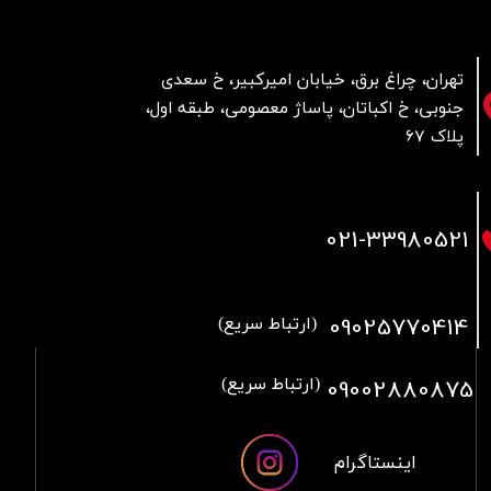
تهران، چراغ برق، خیابان امیرکبیر، خ سعدی
جنوبی، خ اکباتان، پاساژ معصومی، طبقه اول،
پلاک 67
021
-33980521
09025770414
(ارتباط سریع)
09002880875
(ارتباط سریع)
اینستاگرام