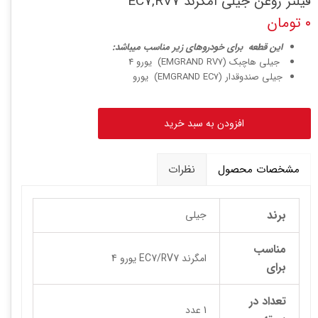
فیلتر روغن جیلی امگرند EC7,RV7
۰ تومان
ا
ین قطعه برای خودروهای زیر مناسب میباشد:
جیلی هاچبک (EMGRAND RV7) یورو 4
جیلی صندوقدار (EMGRAND EC7) یورو
افزودن به سبد خرید
مشخصات محصول
نظرات
برند
جیلی
مناسب
امگرند EC7/RV7 یورو 4
برای
تعداد در
1 عدد