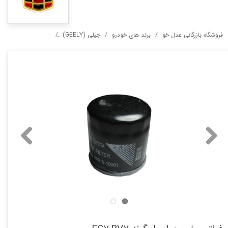
فروشگاه بازرگانی عدل خو
برند های خودرو
جیلی (GEELY)
فیلتر روغن جیلی امگرند RV7