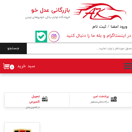
بازرگانی عدل خو
حساب کاربری من
فروشگاه لوازم یدکی خودروهای چینی
تغییر گذر واژه
ورود اعضا
/
ثبت نام
در اینستاگرام و بله ما را دنبال کنید
سفارشات
جستجو
خروج از حساب کاربری
سبد خرید
۰
تحویل
پرادخت امن
اکسپرس
درگاه بانکی مستقیم
در کمترین زمان