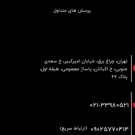
پرسش های متداول
تهران، چراغ برق، خیابان امیرکبیر، خ سعدی
جنوبی، خ اکباتان، پاساژ معصومی، طبقه اول،
پلاک 67
021
-33980521
09025770414
(ارتباط سریع)