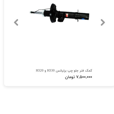
کمک فنر جلو چپ برلیانس H330 و H320
۷,۵۰۰,۰۰۰ تومان