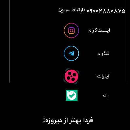
09002880875
(ارتباط سریع)
اینستاگرام
تلگرام
آپارات
​بلبله
​​​​​​​بله
فردا بهتر از دیروزه!