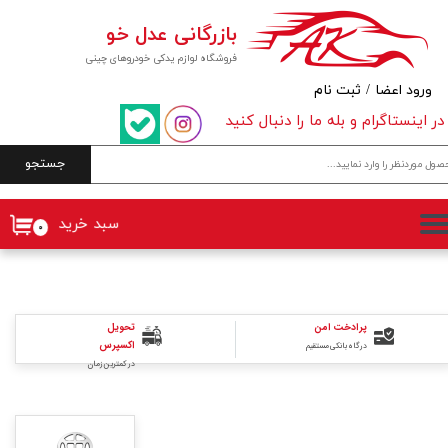
بازرگانی عدل خو
حساب کاربری من
فروشگاه لوازم یدکی خودروهای چینی
تغییر گذر واژه
ورود اعضا
/
ثبت نام
در اینستاگرام و بله ما را دنبال کنید
سفارشات
جستجو
خروج از حساب کاربری
سبد خرید
۰
پرادخت امن
تحویل
اکسپرس
درگاه بانکی مستقیم
در کمترین زمان