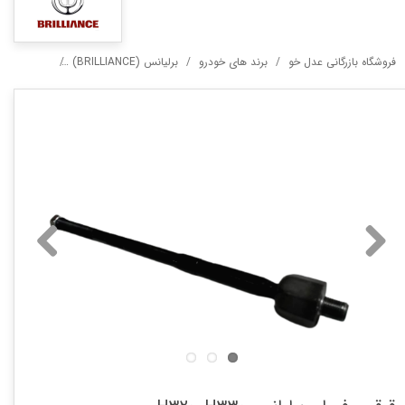
فروشگاه بازرگانی عدل خو
برند های خودرو
برلیانس (BRILLIANCE)
سری ۳۰۰ (H300)