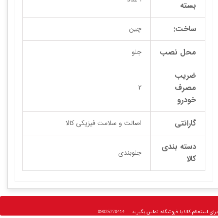
بسته
ساخت:
چین
محل نصب
جلو
ضریب
مصرف
2
خودرو
گارانتی
اصالت و سلامت فیزیکی کالا
دسته بندی
جلوبندی
کالا
 استعلام کالا با فروشگاه تماس بگیرید 09025770414