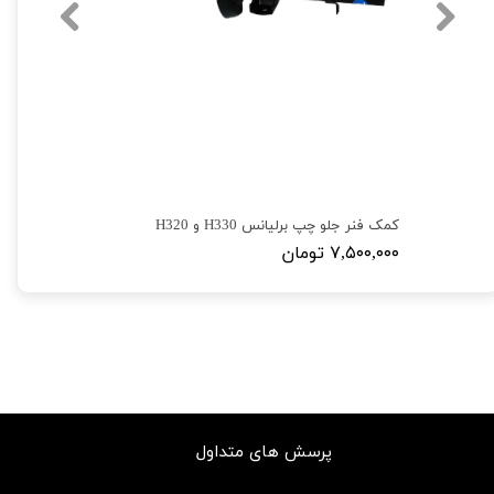
کمک فنر جلو چپ برلیانس H330 و H320
۷,۵۰۰,۰۰۰ تومان
پرسش های متداول