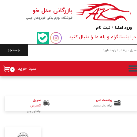
بازرگانی عدل خو
حساب کاربری من
فروشگاه لوازم یدکی خودروهای چینی
تغییر گذر واژه
ورود اعضا
/
ثبت نام
در اینستاگرام و بله ما را دنبال کنید
سفارشات
جستجو
خروج از حساب کاربری
سبد خرید
۰
پرادخت امن
تحویل
اکسپرس
درگاه بانکی مستقیم
در کمترین زمان