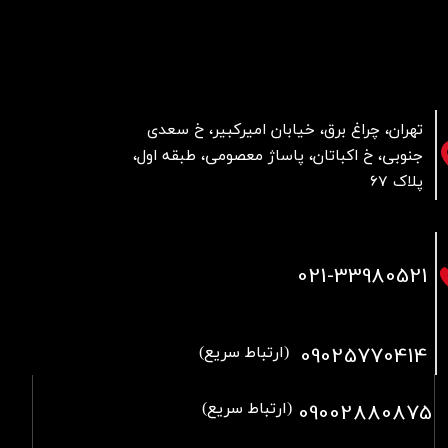
تهران، چراغ برق، خیابان امیرکبیر، خ سعدی
جنوبی، خ اکباتان، پاساژ معصومی، طبقه اول،
پلاک 67
021
-33980521
09025770414
(ارتباط سریع)
09002880875
(ارتباط سریع)