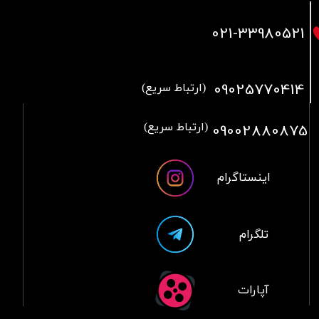
021
-33980521
09025770414
(ارتباط سریع)
09002880875
(ارتباط سریع)
اینستاگرام
تلگرام
آپارات