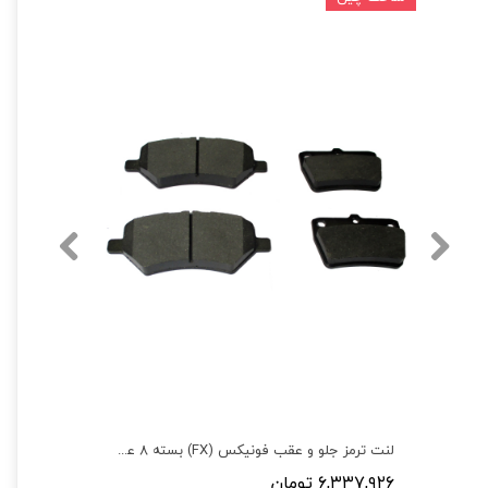
کیت جلوبندی و لنت ترمز فونیکس (FX) بسته 8 عددی
لنت ترمز جلو و عقب فونیکس (FX) بسته 8 عددی
۶,۳۳۷,۹۲۶ تومان