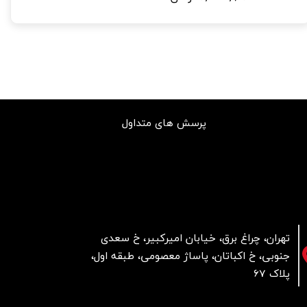
پرسش های متداول
تهران، چراغ برق، خیابان امیرکبیر، خ سعدی
جنوبی، خ اکباتان، پاساژ معصومی، طبقه اول،
پلاک 67