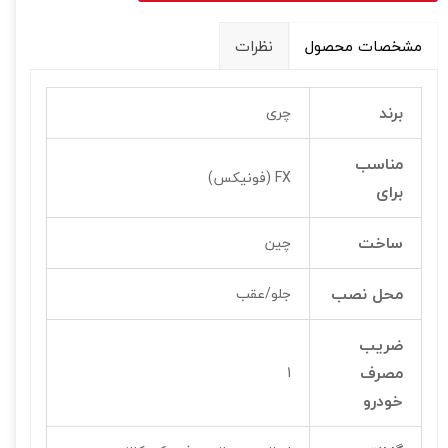
مشخصات محصول
نظرات
برند
چری
مناسب
FX (فونیکس)
برای
ساخت
چین
محل نصب
جلو/عقب
ضریب
مصرف
1
خودرو