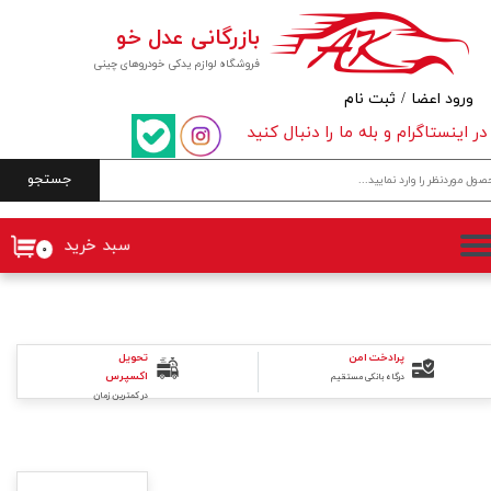
بازرگانی عدل خو
حساب کاربری من
فروشگاه لوازم یدکی خودروهای چینی
تغییر گذر واژه
ورود اعضا
/
ثبت نام
در اینستاگرام و بله ما را دنبال کنید
سفارشات
جستجو
خروج از حساب کاربری
سبد خرید
۰
پرادخت امن
تحویل
اکسپرس
درگاه بانکی مستقیم
در کمترین زمان