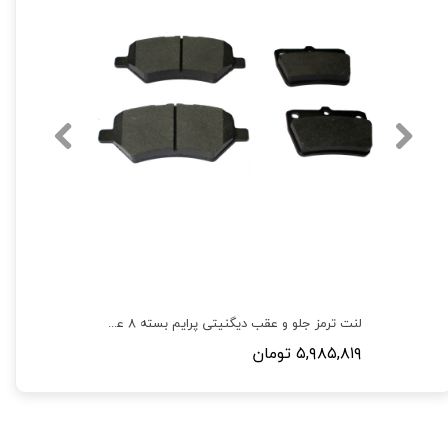
لنت ترمز جلو و عقب جیلی امگرند X7 (شاسی) بسته 8 عددی
لنت ترمز جلو و عقب دیگنیتی پرایم بسته 8 عددی
۵,۹۸۵,۸۱۹ تومان