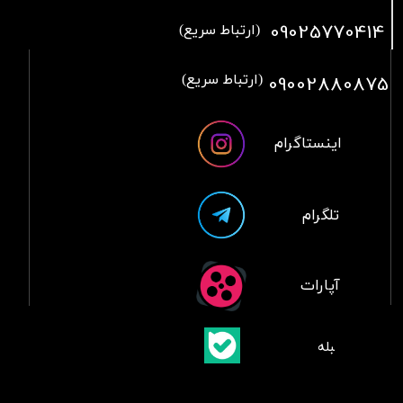
09025770414
(ارتباط سریع)
09002880875
(ارتباط سریع)
اینستاگرام
تلگرام
آپارات
​بلبله
​​​​​​​بله