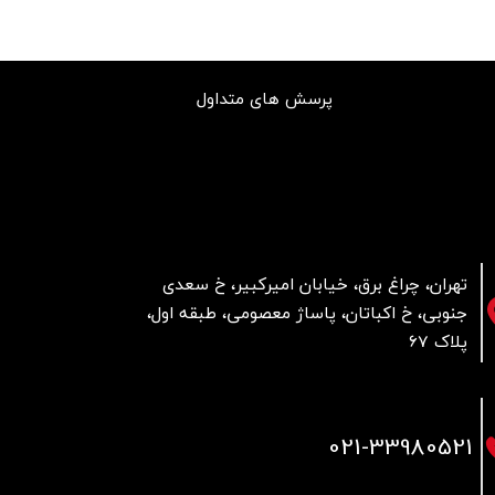
پرسش های متداول
تهران، چراغ برق، خیابان امیرکبیر، خ سعدی
جنوبی، خ اکباتان، پاساژ معصومی، طبقه اول،
پلاک 67
021
-33980521