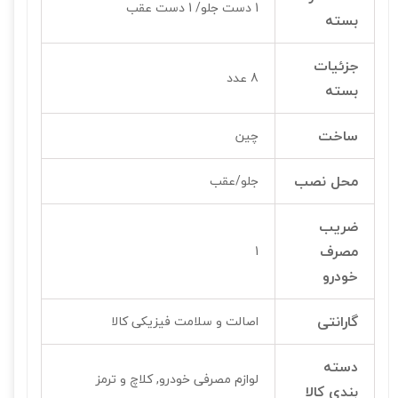
1 دست جلو/ 1 دست عقب
بسته
جزئیات
8 عدد
بسته
ساخت
چین
محل نصب
جلو/عقب
ضریب
مصرف
1
خودرو
گارانتی
اصالت و سلامت فیزیکی کالا
دسته
لوازم مصرفی خودرو, کلاچ و ترمز
بندی کالا