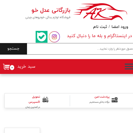
بازرگانی عدل خو
حساب کاربری من
فروشگاه لوازم یدکی خودروهای چینی
تغییر گذر واژه
ورود اعضا
/
ثبت نام
در اینستاگرام و بله ما را دنبال کنید
سفارشات
جستجو
خروج از حساب کاربری
سبد خرید
۰
پرادخت امن
تحویل
اکسپرس
درگاه بانکی مستقیم
در کمترین زمان