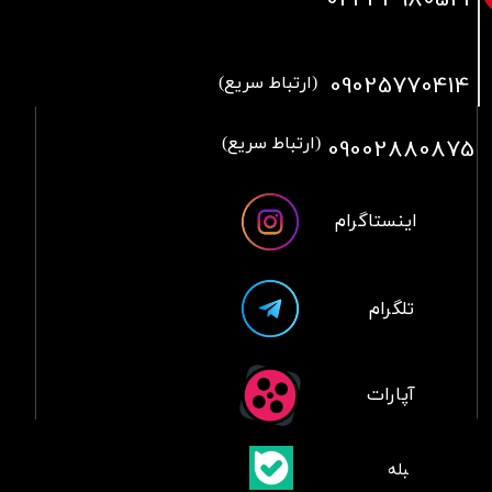
09025770414
(ارتباط سریع)
09002880875
(ارتباط سریع)
اینستاگرام
تلگرام
آپارات
​بلبله
​​​​​​​بله