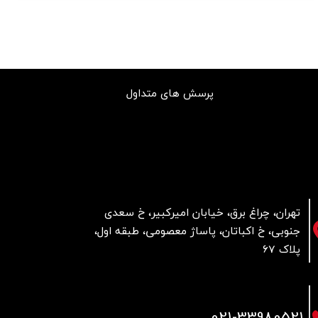
پرسش های متداول
تهران، چراغ برق، خیابان امیرکبیر، خ سعدی
جنوبی، خ اکباتان، پاساژ معصومی، طبقه اول،
پلاک 67
021
-33980521