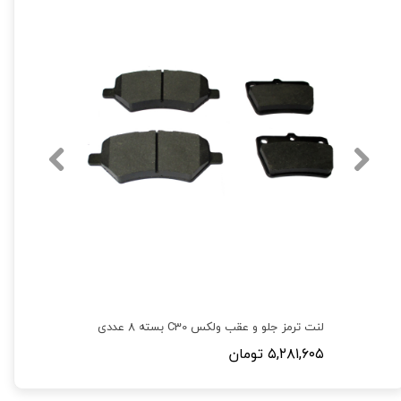
لنت ترمز جلو و عقب ولکس C30 بسته 8 عددی
۵,۲۸۱,۶۰۵ تومان