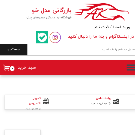
بازرگانی عدل خو
حساب کاربری من
فروشگاه لوازم یدکی خودروهای چینی
تغییر گذر واژه
ورود اعضا
/
ثبت نام
در اینستاگرام و بله ما را دنبال کنید
سفارشات
جستجو
خروج از حساب کاربری
سبد خرید
۰
پرادخت امن
تحویل
اکسپرس
درگاه بانکی مستقیم
در کمترین زمان