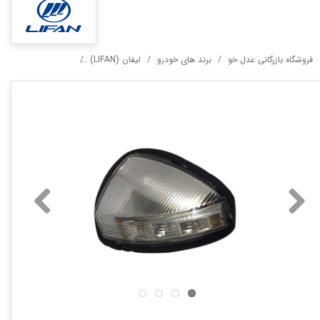
فروشگاه بازرگانی عدل خو
برند های خودرو
لیفان (LIFAN)
راهنما آینه چپ لیفان 60