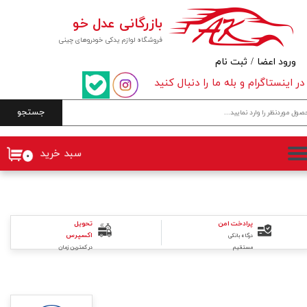
بازرگانی عدل خو
حساب کاربری من
فروشگاه لوازم یدکی خودروهای چینی
تغییر گذر واژه
ورود اعضا
/
ثبت نام
در اینستاگرام و بله ما را دنبال کنید
سفارشات
جستجو
خروج از حساب کاربری
سبد خرید
۰
تحویل
پرادخت امن
اکسپرس
درگاه بانکی
در کمترین زمان
مستقیم