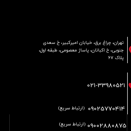
تهران، چراغ برق، خیابان امیرکبیر، خ سعدی
جنوبی، خ اکباتان، پاساژ معصومی، طبقه اول،
پلاک 67
021
-33980521
09025770414
(ارتباط سریع)
09002880875
(ارتباط سریع)