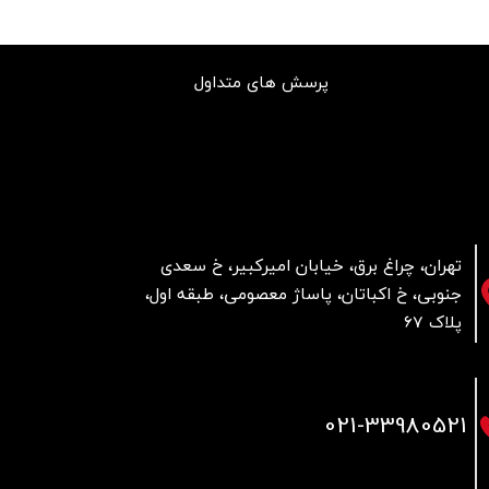
پرسش های متداول
تهران، چراغ برق، خیابان امیرکبیر، خ سعدی
جنوبی، خ اکباتان، پاساژ معصومی، طبقه اول،
پلاک 67
021
-33980521