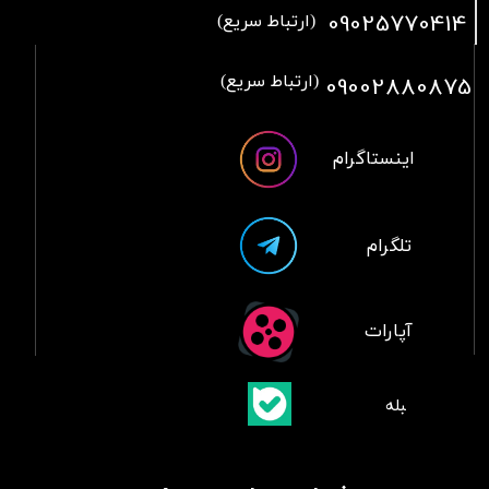
09025770414
(ارتباط سریع)
09002880875
(ارتباط سریع)
اینستاگرام
تلگرام
آپارات
​بلبله
​​​​​​​بله