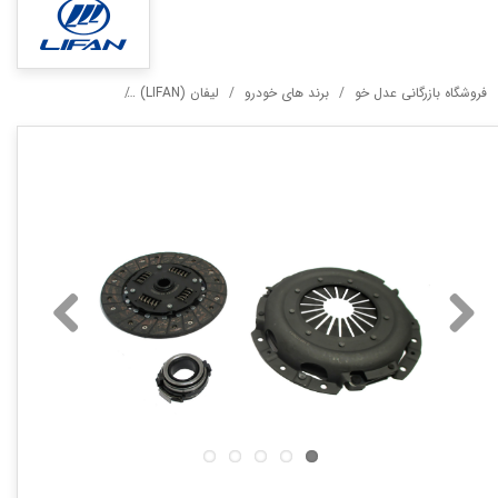
فروشگاه بازرگانی عدل خو
برند های خودرو
لیفان (LIFAN)
دیسک و صفحه کلاچ لیفان 20