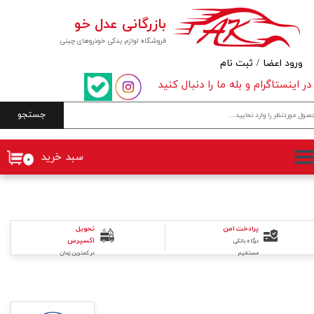
بازرگانی عدل خو
حساب کاربری من
فروشگاه لوازم یدکی خودروهای چینی
تغییر گذر واژه
ورود اعضا
/
ثبت نام
در اینستاگرام و بله ما را دنبال کنید
سفارشات
جستجو
خروج از حساب کاربری
سبد خرید
۰
تحویل
پرادخت امن
اکسپرس
درگاه بانکی
در کمترین زمان
مستقیم