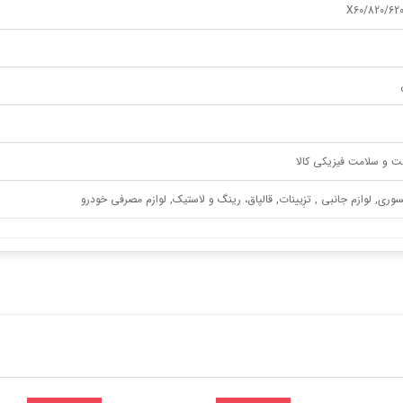
620/50
ت و سلامت فیزیکی کالا
وری, لوازم جانبی , تزِیینات, قالپاق، رینگ و لاستیک, لوازم مصرفی خودرو