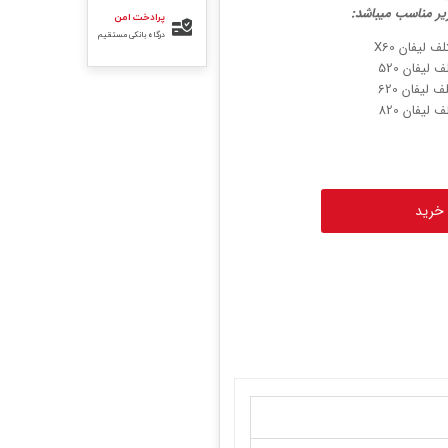
ر مناسب میباشد:
پرادخت امن
درگاه بانکی مستقیم
لیفان X60
لیفان 520
لیفان 620
لیفان 820
 خرید