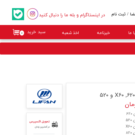
در اینستاگرام و بله ما را دنبال کنید
ضا
/
ثبت نام
کاربری من
سبد خرید
 ما
خبرنامه
اخذ شعبه
۰
گذر واژه
ات
از حساب کاربری
6
52
تحویل اکسپرس
X6
در کمترین زمان
82