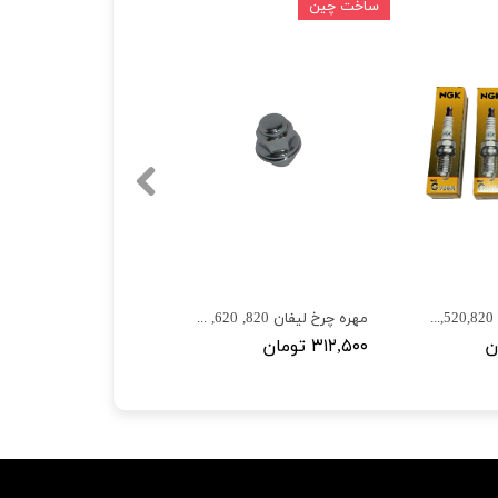
ساخت چین
شمع موتور لیفان 620,520,820,X50,X60,X70
مهره چرخ لیفان X60 ,620 ,820 و 520
۳۱۲,۵۰۰ تومان