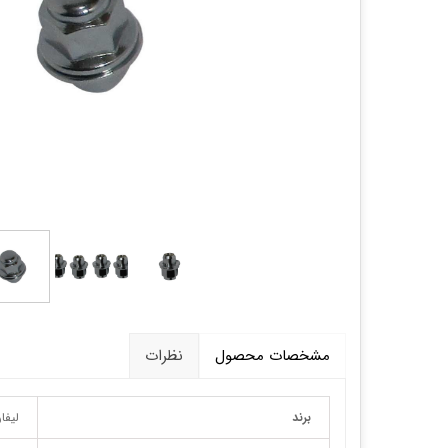
قالپاق، رینگ و لاستیک
اکسسوری, لوازم جانبی ,تزِیینات
مشخصات محصول
نظرات
برند
لیفا