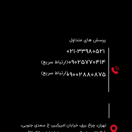
پرسش های متداول
021
-33980521
09025770414
(ارتباط سریع)
09002880875
(ارتباط سریع)
تهران، چراغ برق، خیابان امیرکبیر، خ سعدی جنوبی،