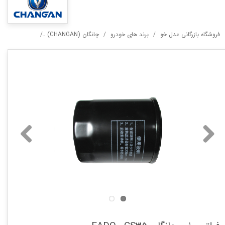
فروشگاه بازرگانی عدل خو
برند های خودرو
چانگان (CHANGAN)
فیلتر روغن چانگان  CS35