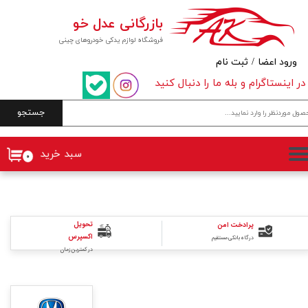
بازرگانی عدل خو
حساب کاربری من
فروشگاه لوازم یدکی خودروهای چینی
تغییر گذر واژه
ورود اعضا
/
ثبت نام
در اینستاگرام و بله ما را دنبال کنید
سفارشات
جستجو
خروج از حساب کاربری
سبد خرید
۰
تحویل
پرادخت امن
اکسپرس
درگاه بانکی مستقیم
در کمترین زمان