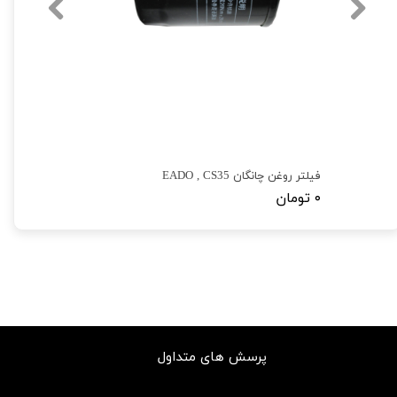
فیلتر روغن چانگان EADO , CS35
۰ تومان
پرسش های متداول