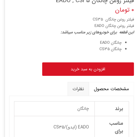
فیلتر روغن چانگان EADO , CS35
۰ تومان
فیلتر روغن چانگان CS35
فیلتر روغن چانگان EADO
ا
ین قطعه برای خودروهای زیر مناسب میباشد:
چانگان EADO
چانگان CS35
افزودن به سبد خرید
مشخصات محصول
نظرات
برند
چانگان
مناسب
EADO (ایدو)/CS35
برای