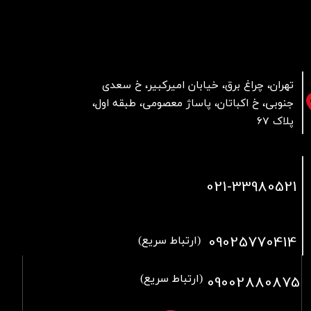
تهران، چراغ برق، خیابان امیرکبیر، خ سعدی
جنوبی، خ اکباتان، پاساژ معصومی، طبقه اول،
پلاک 67
021
-33980521
09025770414
(ارتباط سریع)
09002880875
(ارتباط سریع)