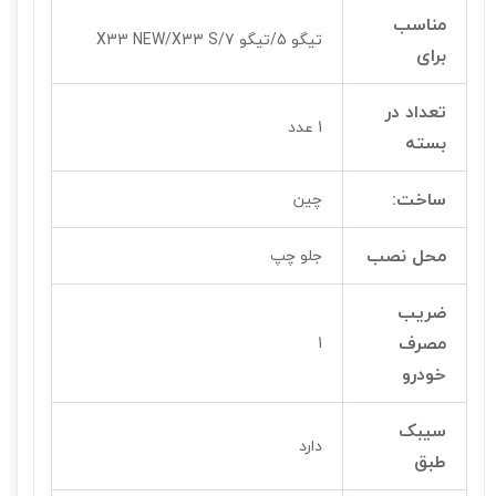
مناسب
تیگو 5/تیگو 7/X33 NEW/X33 S
برای
تعداد در
1 عدد
بسته
ساخت:
چین
محل نصب
جلو چپ
ضریب
مصرف
1
خودرو
سیبک
دارد
طبق