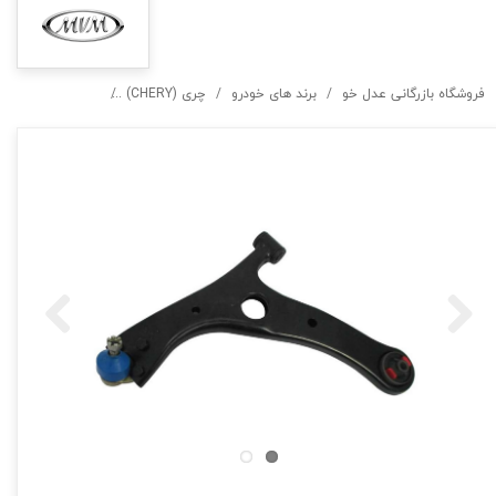
فروشگاه بازرگانی عدل خو
برند های خودرو
چری (CHERY)
طبق جلو چپ چری تیگو 5 ,X33 S, X33 NEW