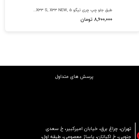
طبق جلو راست چری تیگو 5 ,X33 S, X33 NEW ,تیگو 7 قدیم
طبق جلو چپ چری تیگو 5 ,X33 S, X33 NEW ,تیگو 7 قدیم
۸,۶۰۰,۰۰۰ تومان
پرسش های متداول
تهران، چراغ برق، خیابان امیرکبیر، خ سعدی
جنوبی، خ اکباتان، پاساژ معصومی، طبقه اول،