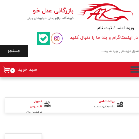
بازرگانی عدل خو
حساب کاربری من
فروشگاه لوازم یدکی خودروهای چینی
تغییر گذر واژه
ورود اعضا
/
ثبت نام
در اینستاگرام و بله ما را دنبال کنید
سفارشات
جستجو
خروج از حساب کاربری
سبد خرید
۰
پرادخت امن
تحویل
اکسپرس
درگاه بانکی مستقیم
در کمترین زمان