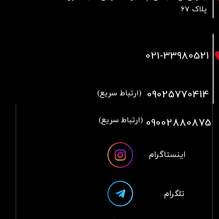
پلاک 67
021
-33980521
09025770414
(ارتباط سریع)
09002880875
(ارتباط سریع)
اینستاگرام
تلگرام