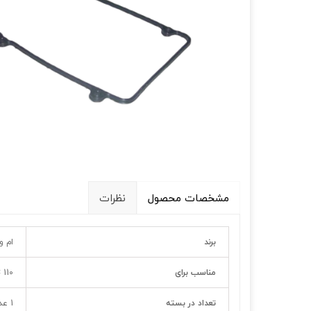
قالپاق، رینگ و لاستیک
اکسسوری, لوازم جانبی ,تزِیینات
مشخصات محصول
نظرات
برند
ام و
مناسب برای
 110
تعداد در بسته
1 عدد