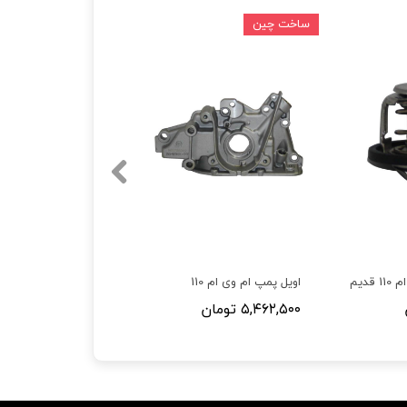
ساخت چین
قدیم
اویل پمپ ام وی ام 110
۵,۴۶۲,۵۰۰ تومان