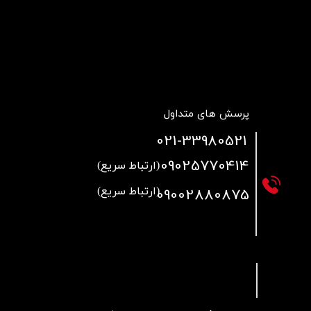
پرسش های متداول
021
-33980521
09025770414
(ارتباط سریع)
09002880875
(ارتباط سریع)