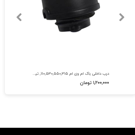
درب داخلی باک ام وی ام 110,530,550,315, تیگو 5,X33,110S
۱,۲۰۰,۰۰۰ تومان