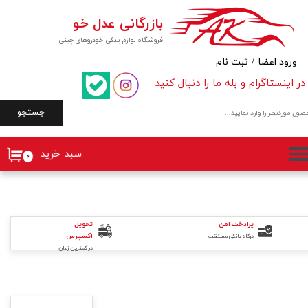
بازرگانی عدل خو
حساب کاربری من
فروشگاه لوازم یدکی خودروهای چینی
تغییر گذر واژه
ورود اعضا
/
ثبت نام
در اینستاگرام و بله ما را دنبال کنید
سفارشات
جستجو
خروج از حساب کاربری
سبد خرید
۰
پرادخت امن
تحویل
اکسپرس
درگاه بانکی مستقیم
در کمترین زمان