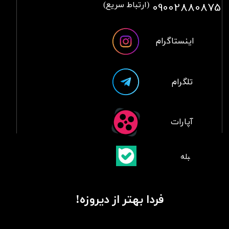
09002880875
(ارتباط سریع)
اینستاگرام
تلگرام
آپارات
​بلبله
​​​​​​​بله
فردا بهتر از دیروزه!