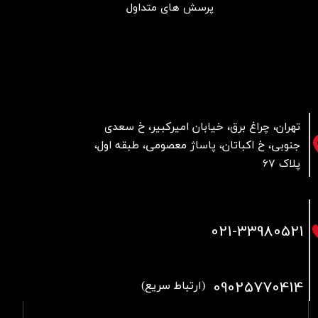
پرسش های متداول
تهران، چراغ برق، خیابان امیرکبیر، خ سعدی
جنوبی، خ اکباتان، پاساژ معصومی، طبقه اول،
پلاک 67
021
-33980521
09025770414
(ارتباط سریع)