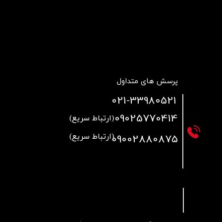
پرسش های متداول
021
-33980521
09025770414
(ارتباط سریع)
09002880875
(ارتباط سریع)