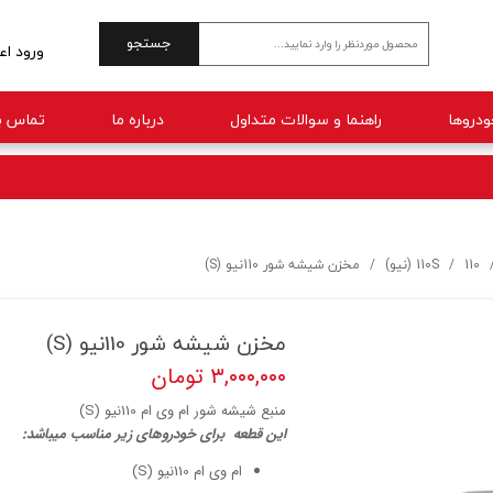
جستجو
ورود اع
حساب 
راهنما و سوالات متداول
درباره ما
تماس با
تغییر 
سفارش
خروج 
110
110S (نیو)
مخزن شیشه شور 110نیو (S)
مخزن شیشه شور 110نیو (S)
۳,۰۰۰,۰۰۰ تومان
منبع شیشه شور ام وی ام 110نیو (S)
ا
ین قطعه برای خودروهای زیر مناسب میباشد:
ام وی ام 110نیو (S)