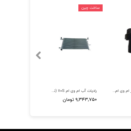
ساخت چین
شیر برقی کنیستر ام وی ام 530,550,315,X33,X22,110 S ,آریزو 5 ,آریزو 6,تیگو 5,تیگو 8,X55
رادیات آب ام وی ام 110S (نیو)
۹,۳۴۳,۷۵۰ تومان