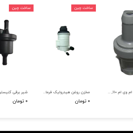
ساخت چین
ساخت چین
سوپاپ PVC ام وی ام X22, 315 ,110 نیو,X22 پرو
مخزن روغن هیدرولیک فرمان چری آریزو 5,تیگو 5 , 110S
۰ تومان
۰ تومان