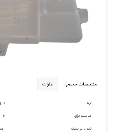
قالپاق، رینگ و لاستیک
اکسسوری, لوازم جانبی ,تزِیینات
مشخصات محصول
نظرات
برند
ام و
مناسب برای
110 نیو (S)
تعداد در بسته
1 عدد