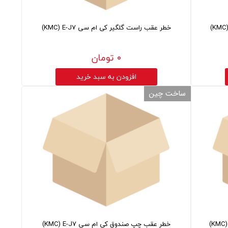
خطر عقب راست گلگیر کی ام سی KMC) E-J7)
۰ تومان
افزودن به سبد خرید
ساخت چین
خطر عقب چپ صندوق کی ام سی KMC) E-J7)