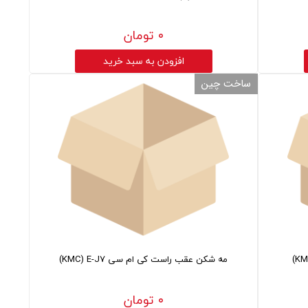
۰ تومان
افزودن به سبد خرید
ساخت چین
مه شکن عقب راست کی ام سی KMC) E-J7)
۰ تومان