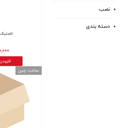
قالپاق، رینگ و لاستیک
نصب
اکسسوری, لوازم جانبی ,تزِیینات
دسته بندی
لاستیک چ
۳۰۰,۰۰۰ 
افزودن
ساخت چین