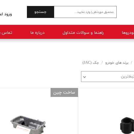
جستجو
ورود اع
حساب 
راهنما و سوالات متداول
درباره ما
تماس با
تغییر 
سفارش
خروج 
برند های خودرو
جک (JAC)
بط‌ترین
ساخت چین