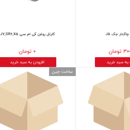
اکدار جک J5
کارتل روغن کی ام سی J7,SR6,X5
تومان
۰ تومان
 به سبد خرید
افزودن به سبد خرید
ساخت چین