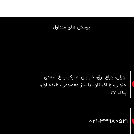
پرسش های متداول
تهران، چراغ برق، خیابان امیرکبیر، خ سعدی
جنوبی، خ اکباتان، پاساژ معصومی، طبقه اول،
پلاک 67
021
-33980521