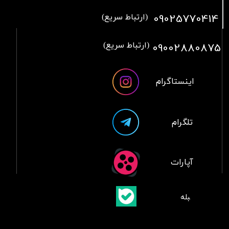
09025770414
(ارتباط سریع)
09002880875
(ارتباط سریع)
اینستاگرام
تلگرام
آپارات
​بلبله
​​​​​​​بله