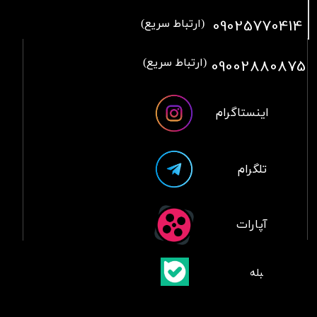
09025770414
(ارتباط سریع)
09002880875
(ارتباط سریع)
اینستاگرام
تلگرام
آپارات
​بلبله
​​​​​​​بله