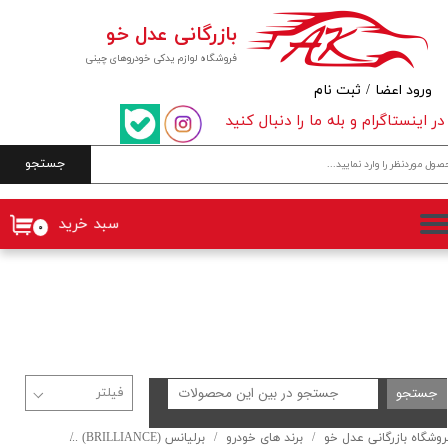
بازرگانی عدل خو
حساب کاربری من
فروشگاه لوازم یدکی خودروهای چینی
تغییر گذر واژه
ورود اعضا
/
ثبت نام
در اینستاگرام و بله ما را دنبال کنید
سفارشات
جستجو
خروج از حساب کاربری
سبد خرید
۰
جستجو
روشگاه بازرگانی عدل خو
برند های خودرو
برلیانس (BRILLIANCE)
سری ۳۰۰ (H300)