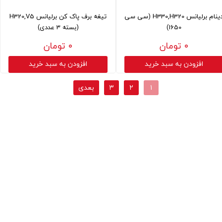
دینام برلیانس H330,H320 (سی سی
تیغه برف پاک کن برلیانس H320,V5
1650)
(بسته 3 عددی)
۰ تومان
۰ تومان
افزودن به سبد خرید
افزودن به سبد خرید
۱
۲
۳
بعدی