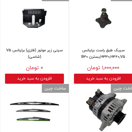
سيبک طبق راست برليانس
سینی زیر موتور (فلزی) برلیانس V5
H330,H320,V5,بسترن B30
(شاسی)
۱,۰۰۰,۰۰۰ تومان
۰ تومان
افزودن به سبد خرید
افزودن به سبد خرید
خت چین
ساخت چین