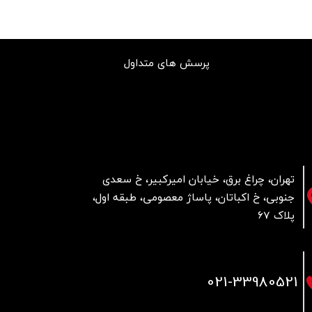
پرسش های متداول
تهران، چراغ برق، خیابان امیرکبیر، خ سعدی
جنوبی، خ اکباتان، پاساژ معصومی، طبقه اول،
پلاک 67
021
-33980521