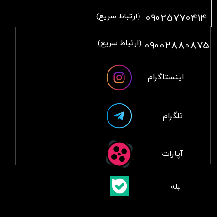
09025770414
(ارتباط سریع)
09002880875
(ارتباط سریع)
اینستاگرام
تلگرام
آپارات
​بلبله
​​​​​​​بله