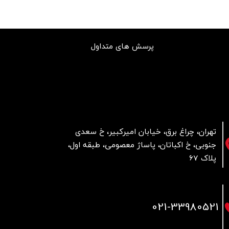
پرسش های متداول
تهران، چراغ برق، خیابان امیرکبیر، خ سعدی
جنوبی، خ اکباتان، پاساژ معصومی، طبقه اول،
پلاک 67
021
-33980521