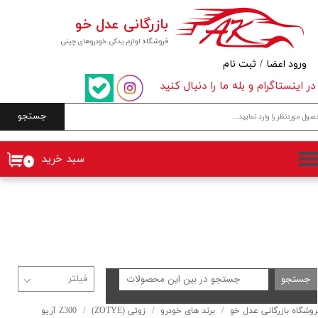
بازرگانی عدل خو
حساب کاربری من
فروشگاه لوازم یدکی خودروهای چینی
تغییر گذر واژه
ورود اعضا
/
ثبت نام
در اینستاگرام و بله ما را دنبال کنید
سفارشات
جستجو
خروج از حساب کاربری
سبد خرید
۰
جستجو
روشگاه بازرگانی عدل خو
برند های خودرو
زوتی (ZOTYE)
Z300 آریو