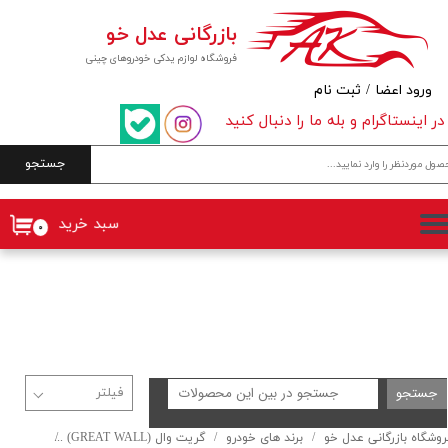
بازرگانی عدل خو
حساب کاربری من
فروشگاه لوازم یدکی خودروهای چینی
تغییر گذر واژه
ورود اعضا
/
ثبت نام
در اینستاگرام و بله ما را دنبال کنید
سفارشات
جستجو
خروج از حساب کاربری
سبد خرید
۰
جستجو
روشگاه بازرگانی عدل خو
برند های خودرو
گریت وال (GREAT WALL)
LEX C30