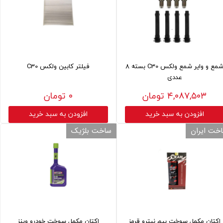
شمع و وایر شمع ولکس C30 بسته 8
فیلتر کابین ولکس C30
عددی
۴,۰۸۷,۵۰۳ تومان
۰ تومان
افزودن به سبد خرید
افزودن به سبد خرید
خت ایران
ساخت بلژیک
اکتان مکمل سوخت بیم نیترو قرمز
اکتان مکمل سوخت خودرو وینز