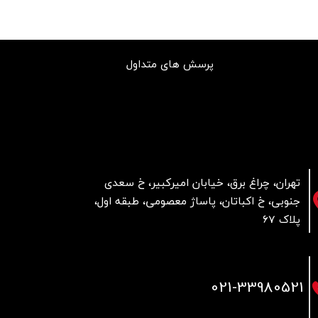
پرسش های متداول
تهران، چراغ برق، خیابان امیرکبیر، خ سعدی
جنوبی، خ اکباتان، پاساژ معصومی، طبقه اول،
پلاک 67
021
-33980521