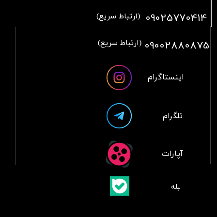
09025770414
(ارتباط سریع)
09002880875
(ارتباط سریع)
اینستاگرام
تلگرام
آپارات
​بلبله
​​​​​​​بله