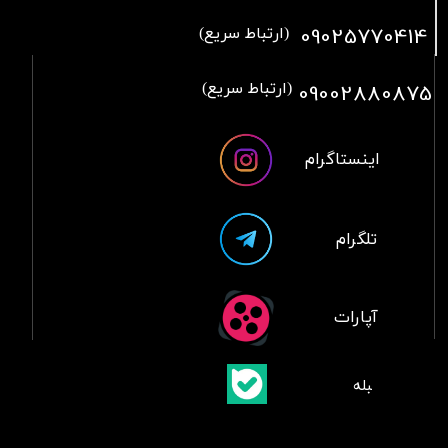
09025770414
(ارتباط سریع)
09002880875
(ارتباط سریع)
اینستاگرام
تلگرام
آپارات
​بلبله
​​​​​​​بله