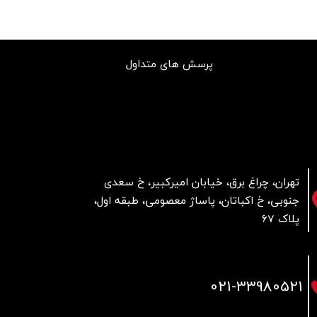
پرسش های متداول
تهران، چراغ برق، خیابان امیرکبیر، خ سعدی
جنوبی، خ اکباتان، پاساژ معصومی، طبقه اول،
پلاک 67
021
-33980521