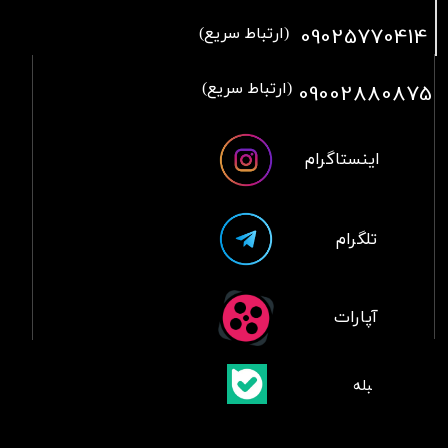
09025770414
(ارتباط سریع)
09002880875
(ارتباط سریع)
اینستاگرام
تلگرام
آپارات
​بلبله
​​​​​​​بله