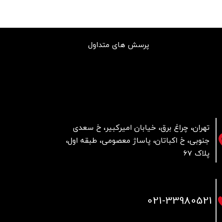
پرسش های متداول
تهران، چراغ برق، خیابان امیرکبیر، خ سعدی
جنوبی، خ اکباتان، پاساژ معصومی، طبقه اول،
پلاک 67
021
-33980521