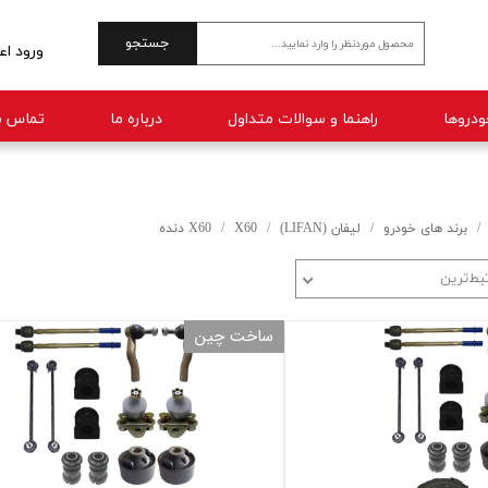
جستجو
ورود اع
حساب 
راهنما و سوالات متداول
درباره ما
تماس با
تغییر 
سفارش
خروج 
برند های خودرو
لیفان (LIFAN)
X60
X60 دنده
بط‌ترین
ساخت چین