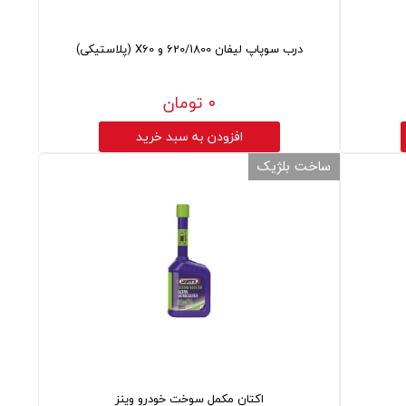
درب سوپاپ لیفان 620/1800 و X60 (پلاستیکی)
۰ تومان
افزودن به سبد خرید
ساخت بلژیک
اکتان مکمل سوخت خودرو وینز