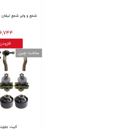
شمع و وایر شمع لیفان X60 و 620 (1800) بسته 8 عددی
۳,۳۰۶,۷۴۴
افزودن
ساخت چین
کیت جلوبندی لی