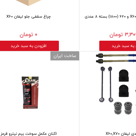
چراغ سقفی جلو لیفان X60
 تومان
۰ تومان
 به سبد خرید
افزودن به سبد خرید
ساخت ایران
فان X60,X70
اکتان مکمل سوخت بیم نیترو قرمز