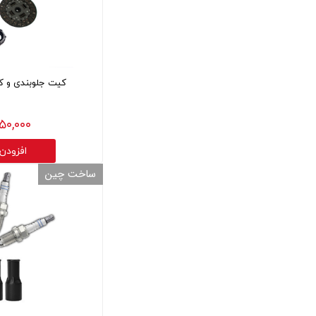
قالپاق، رینگ و لاستیک
اکسسوری, لوازم جانبی ,تزِیینات
کیت جلوبندی و کیت کل
۳,۲۵۰,۰۰۰
افزودن
ساخت چین