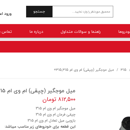
جستجو
ورود اع
حساب 
راهنما و سوالات متداول
درباره ما
تماس با
تغییر 
سفارش
خروج 
315
میل موجگیر (چپقی) ام وی ام 315,315+
میل موجگیر (چپقی) ام وی ام 315,315+
۸۱۲,۵۰۰ تومان
میل موجگیر ام وی ام 315
چپقی فرمان ام وی ام 315
بازویی میل تعادل ام وی ام 315
این قطعه برای خودروهای زیر مناسب میباشد: