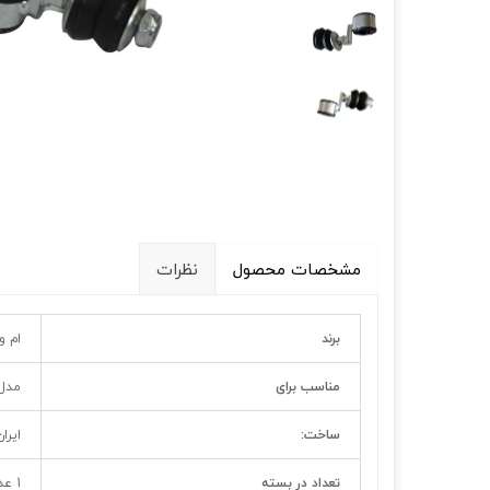
قالپاق، رینگ و لاستیک
اکسسوری, لوازم جانبی ,تزِیینات
مشخصات محصول
نظرات
برند
ام و
مناسب برای
مدل 
ساخت:
ایران
تعداد در بسته
1 عدد