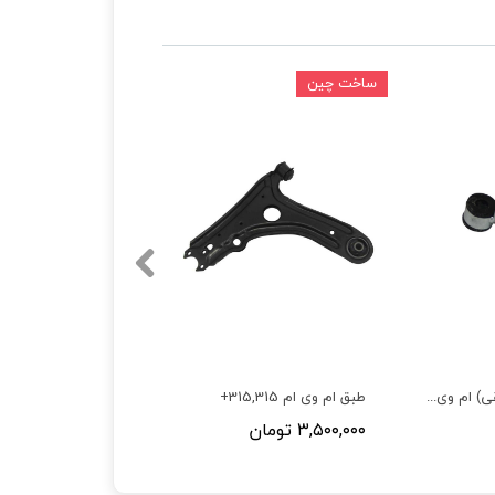
ساخت چین
میل موجگیر (چپقی) ام وی ام 315,315+
طبق ام وی ام 315,315+
۳,۵۰۰,۰۰۰ تومان