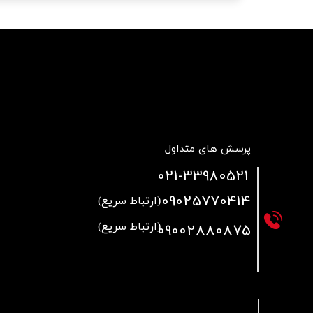
پرسش های متداول
021
-33980521
09025770414
(ارتباط سریع)
09002880875
(ارتباط سریع)