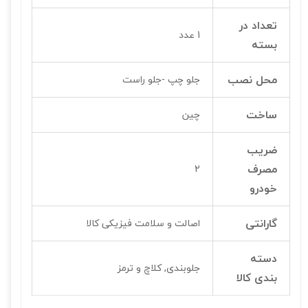
تعداد در
1 عدد
بسته
محل نصب
جلو چپ -جلو راست
ساخت
چین
ضریب
مصرف
2
خودرو
گارانتی
اصالت و سلامت فیزیکی کالا
دسته
جلوبندی, کلاچ و ترمز
بندی کالا