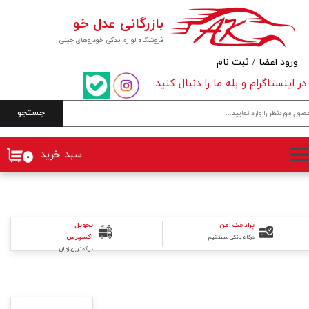
بازرگانی عدل خو
حساب کاربری من
فروشگاه لوازم یدکی خودروهای چینی
تغییر گذر واژه
ورود اعضا
/
ثبت نام
در اینستاگرام و بله ما را دنبال کنید
سفارشات
جستجو
خروج از حساب کاربری
سبد خرید
۰
پرادخت امن
تحویل
اکسپرس
درگاه بانکی مستقیم
در کمترین زمان