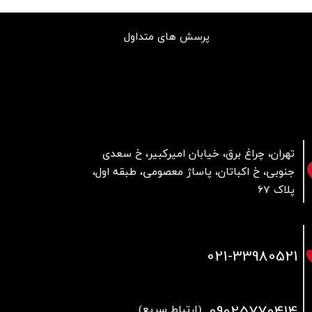
پرسش های متداول
تهران، چراغ برق، خیابان امیرکبیر، خ سعدی
جنوبی، خ اکباتان، پاساژ معصومی، طبقه اول،
پلاک 67
021
-33980521
09025770414
(ارتباط سریع)