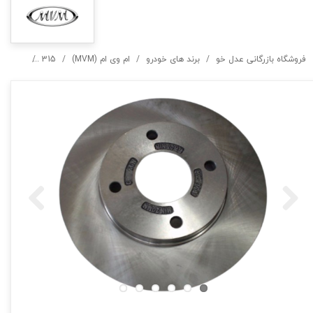
فروشگاه بازرگانی عدل خو
برند های خودرو
ام وی ام (MVM)
315
دیسک ترم