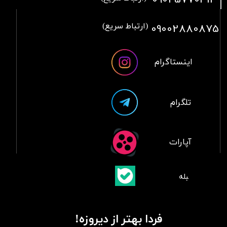
09002880875
(ارتباط سریع)
اینستاگرام
تلگرام
آپارات
​بلبله
​​​​​​​بله
فردا بهتر از دیروزه!