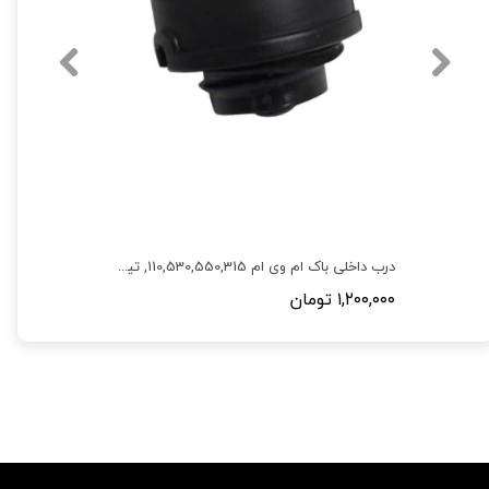
درب داخلی باک ام وی ام 110,530,550,315, تیگو 5,X33,110S
۱,۲۰۰,۰۰۰ تومان