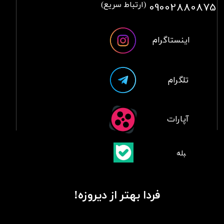
09002880875
(ارتباط سریع)
اینستاگرام
تلگرام
آپارات
​بلبله
​​​​​​​بله
فردا بهتر از دیروزه!