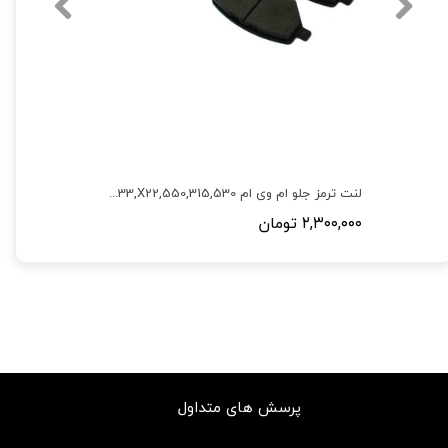
بسته تعویض دیسک و صفحه کلاچ و لنت ترمز ام وی ام 315
لنت ترمز جلو ام وی ام 550,315,530,X33,X22,آریزو 5,آریزو 6
۲,۳۰۰,۰۰۰ تومان
پرسش های متداول