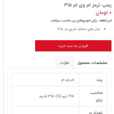
پمپ ترمز ام وی ام 315
۰ تومان
ا
ین قطعه برای خودروهای زیر مناسب میباشد:
مدل های مختلف ام وی ام 315
افزودن به سبد خرید
مشخصات محصول
نظرات
برند
ام وی ام
مناسب
315 نیو (S)/ 315 قدیم
برای
تعداد در