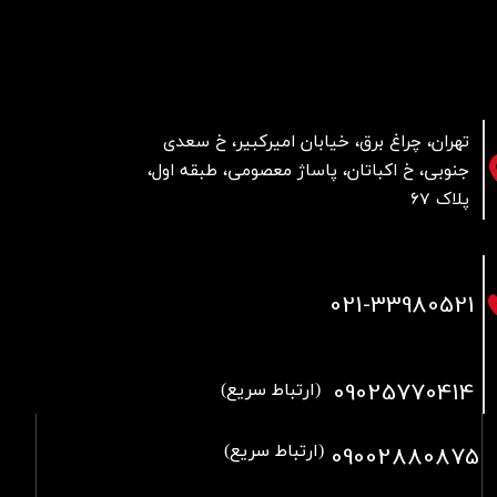
تهران، چراغ برق، خیابان امیرکبیر، خ سعدی
جنوبی، خ اکباتان، پاساژ معصومی، طبقه اول،
پلاک 67
021
-33980521
09025770414
(ارتباط سریع)
09002880875
(ارتباط سریع)