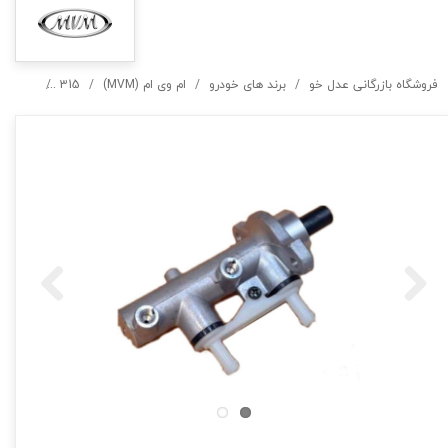
فروشگاه بازرگانی عدل خو
برند های خودرو
ام وی ام (MVM)
315
پمپ ترمز