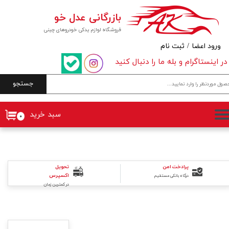
بازرگانی عدل خو
حساب کاربری من
فروشگاه لوازم یدکی خودروهای چینی
تغییر گذر واژه
ورود اعضا
/
ثبت نام
در اینستاگرام و بله ما را دنبال کنید
سفارشات
جستجو
خروج از حساب کاربری
سبد خرید
۰
پرادخت امن
تحویل
اکسپرس
درگاه بانکی مستقیم
در کمترین زمان