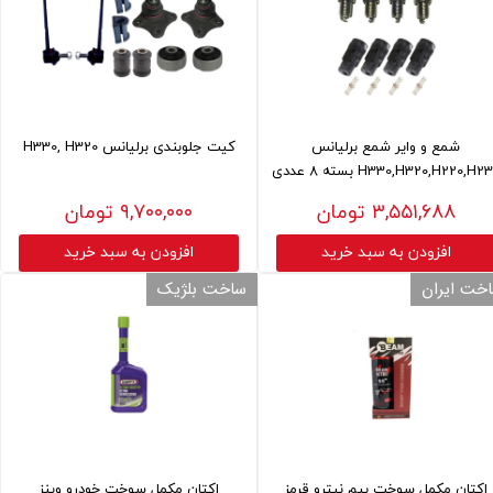
شمع و وایر شمع برلیانس
کیت جلوبندی برلیانس H330, H320
H330,H320,H220,H2 بسته 8 عددی
۳,۵۵۱,۶۸۸ تومان
۹,۷۰۰,۰۰۰ تومان
افزودن به سبد خرید
افزودن به سبد خرید
خت ایران
ساخت بلژیک
اکتان مکمل سوخت بیم نیترو قرمز
اکتان مکمل سوخت خودرو وینز