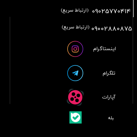
09025770414
(ارتباط سریع)
09002880875
(ارتباط سریع)
اینستاگرام
تلگرام
آپارات
​بلبله
​​​​​​​بله