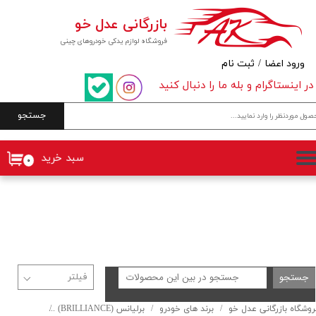
بازرگانی عدل خو
حساب کاربری من
فروشگاه لوازم یدکی خودروهای چینی
تغییر گذر واژه
ورود اعضا
/
ثبت نام
در اینستاگرام و بله ما را دنبال کنید
سفارشات
جستجو
خروج از حساب کاربری
سبد خرید
۰
جستجو
روشگاه بازرگانی عدل خو
برند های خودرو
برلیانس (BRILLIANCE)
سری ۳۰۰ (H300)