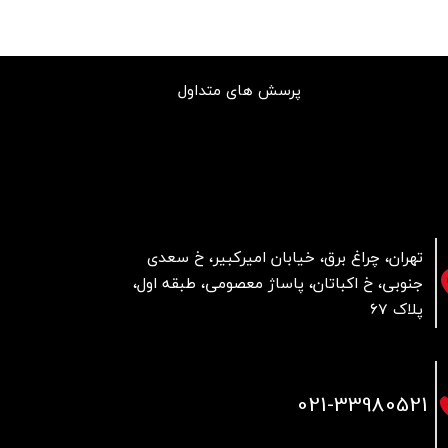
پرسش های متداول
تهران، چراغ برق، خیابان امیرکبیر، خ سعدی
جنوبی، خ اکباتان، پاساژ معصومی، طبقه اول،
پلاک 67
021
-33980521